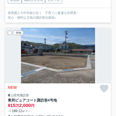
南道路
閑静な住宅地
公共下水
保育園と小中学校が近く、子育てに最適な住環境！
安心・便利な立地の諏訪形分譲地♪
売地
NEW
上田市諏訪形
東邦ピュアコート諏訪形
4号地
915
2,000
万
円
- / 189.12㎡ / -