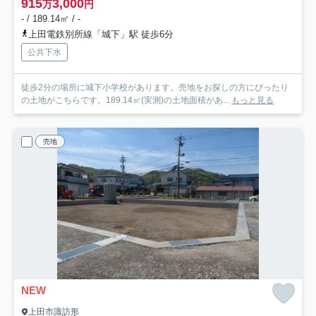
915
3,000
万
円
- / 189.14㎡ / -
上田電鉄別所線「城下」駅 徒歩6分
公共下水
徒歩2分の場所に城下小学校があります。売地をお探しの方にぴったり
の土地がこちらです。189.14㎡(実測)の土地面積があ...
もっと見る
売地
NEW
上田市諏訪形