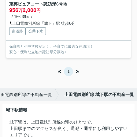
東邦ピュアコート諏訪形
6号地
956
2,000
万
円
- / 166.39㎡ / -
上田電鉄別所線「城下」駅 徒歩6分
南道路
公共下水
保育園と小中学校が近く、子育てに最適な住環境！
安心・便利な立地の諏訪形分譲地♪
1
上田電鉄別所線の不動産一覧
上田電鉄別所線 城下駅の不動産一覧
城下駅情報
城下駅は、上田電鉄別所線の駅のひとつで、
上田駅までのアクセスが良く、通勤・通学にも利用しやすい
エリアです。