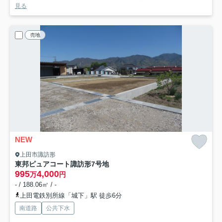
見る
売地
NEW
上田市諏訪形
東邦ピュアコート諏訪形
7号地
995
4,000
万
円
- / 188.06㎡ / -
上田電鉄別所線「城下」駅 徒歩6分
南道路
公共下水