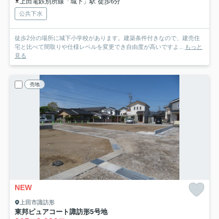
上田電鉄別所線「城下」駅 徒歩6分
公共下水
徒歩2分の場所に城下小学校があります。建築条件付きなので、建売住
宅と比べて間取りや仕様レベルを変更でき自由度が高いですよ...
もっと
見る
売地
NEW
上田市諏訪形
東邦ピュアコート諏訪形
5号地