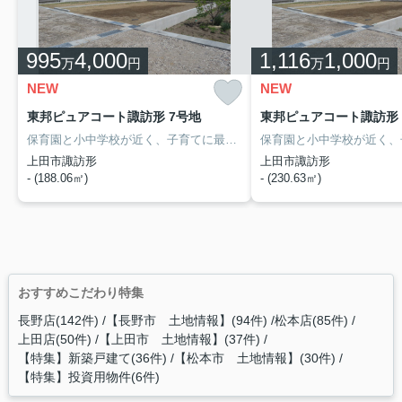
995
4,000
1,116
1,000
万
円
万
円
NEW
NEW
東邦ピュアコート諏訪形 7号地
東邦ピュアコート諏訪形 
保育園と小中学校が近く、子育てに最適な住環境！
安心・便利な立地の
上田市諏訪形
上田市諏訪形
- (188.06㎡)
- (230.63㎡)
おすすめこだわり特集
長野店(142件)
【長野市 土地情報】(94件)
松本店(85件)
上田店(50件)
【上田市 土地情報】(37件)
【特集】新築戸建て(36件)
【松本市 土地情報】(30件)
【特集】投資用物件(6件)