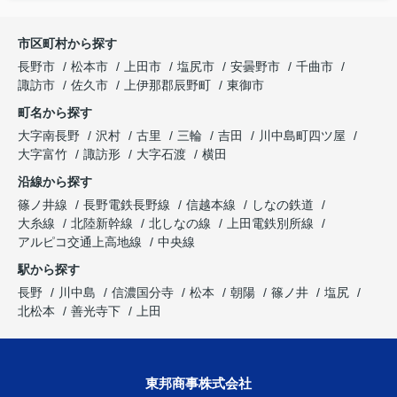
市区町村から探す
長野市
松本市
上田市
塩尻市
安曇野市
千曲市
諏訪市
佐久市
上伊那郡辰野町
東御市
町名から探す
大字南長野
沢村
古里
三輪
吉田
川中島町四ツ屋
大字富竹
諏訪形
大字石渡
横田
沿線から探す
篠ノ井線
長野電鉄長野線
信越本線
しなの鉄道
大糸線
北陸新幹線
北しなの線
上田電鉄別所線
アルピコ交通上高地線
中央線
駅から探す
長野
川中島
信濃国分寺
松本
朝陽
篠ノ井
塩尻
北松本
善光寺下
上田
東邦商事株式会社