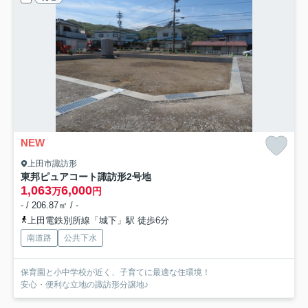
NEW
上田市諏訪形
東邦ピュアコート諏訪形
2号地
1,063
6,000
万
円
- / 206.87㎡ / -
上田電鉄別所線「城下」駅 徒歩6分
南道路
公共下水
保育園と小中学校が近く、子育てに最適な住環境！
安心・便利な立地の諏訪形分譲地♪