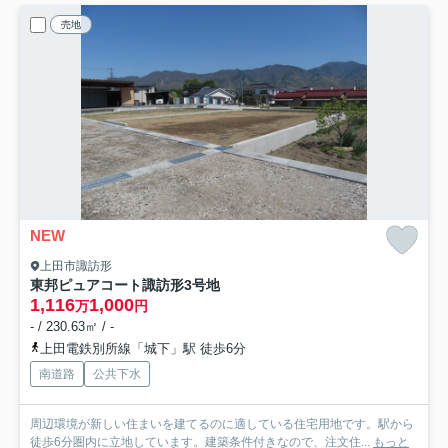
売地
NEW
上田市諏訪形
東邦ピュアコート諏訪形
3号地
1,116
1,000
万
円
- / 230.63㎡ / -
上田電鉄別所線「城下」駅 徒歩6分
南道路
公共下水
周辺環境が新しい住まいを建てるのに適している住宅用地です。駅から
徒歩6分圏内に立地しています。建築条件付きなので、注文住...
もっと