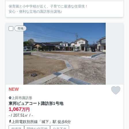
保育園と小中学校が近く、子育てに最適な住環境！
安心・便利な立地の諏訪形分譲地♪
売地
NEW
上田市諏訪形
東邦ピュアコート諏訪形
1号地
1,067
万円
- / 207.51㎡ / -
上田電鉄別所線「城下」駅 徒歩6分