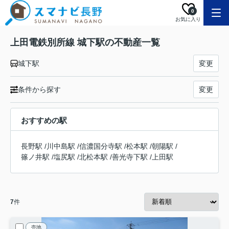
0
お気に入り
上田電鉄別所線 城下駅の不動産一覧
城下駅
変更
条件から探す
変更
おすすめの駅
長野駅
/
川中島駅
/
信濃国分寺駅
/
松本駅
/
朝陽駅
/
篠ノ井駅
/
塩尻駅
/
北松本駅
/
善光寺下駅
/
上田駅
7
件
売地