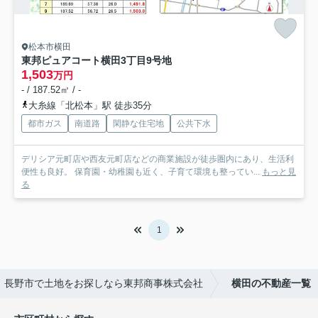
松本市横田
東邦ピュアコート横田3丁目
9号地
1,503
万円
- / 187.52㎡ / -
大糸線「北松本」駅 徒歩35分
都市ガス
南道路
閑静な住宅地
公共下水
デリシア元町店や西友元町店などの商業施設が徒歩圏内にあり、生活利
便性も良好。 保育園・幼稚園も近く、子育て環境も整ってい...
もっと見
る
1
長野市で土地をお探しなら東邦商事株式会社
横田の不動産一覧