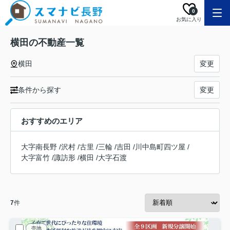
0
お気に入り
横田の不動産一覧
横田
変更
条件から探す
変更
おすすめのエリア
大字南長野
/
沢村
/
古里
/
三輪
/
吉田
/
川中島町四ツ屋
/
大字富竹
/
諏訪形
/
横田
/
大字石渡
7
件
売地