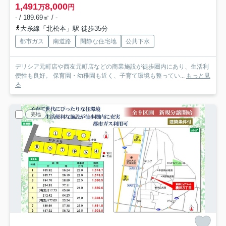
1,491
8,000
万
円
- / 189.69㎡ / -
大糸線「北松本」駅 徒歩35分
都市ガス
南道路
閑静な住宅地
公共下水
デリシア元町店や西友元町店などの商業施設が徒歩圏内にあり、生活利
便性も良好。 保育園・幼稚園も近く、子育て環境も整ってい...
もっと見
る
売地