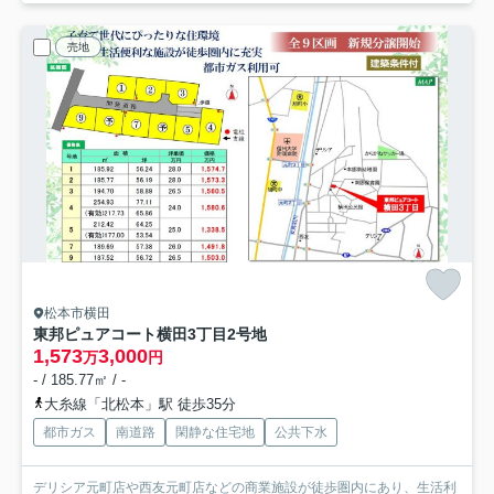
売地
松本市横田
東邦ピュアコート横田3丁目
2号地
1,573
3,000
万
円
- / 185.77㎡ / -
大糸線「北松本」駅 徒歩35分
都市ガス
南道路
閑静な住宅地
公共下水
デリシア元町店や西友元町店などの商業施設が徒歩圏内にあり、生活利