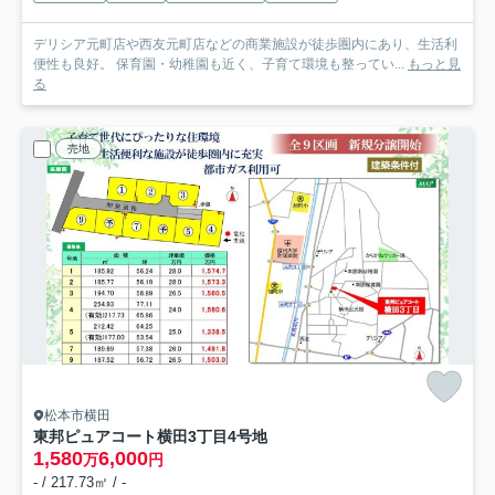
デリシア元町店や西友元町店などの商業施設が徒歩圏内にあり、生活利
便性も良好。 保育園・幼稚園も近く、子育て環境も整ってい...
もっと見
る
売地
松本市横田
東邦ピュアコート横田3丁目
4号地
1,580
6,000
万
円
- / 217.73㎡ / -