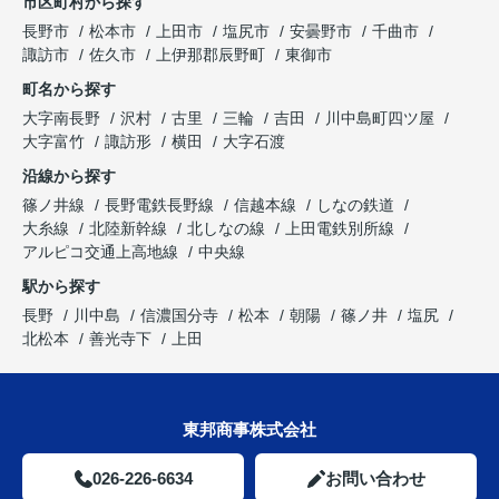
市区町村から探す
長野市
松本市
上田市
塩尻市
安曇野市
千曲市
諏訪市
佐久市
上伊那郡辰野町
東御市
町名から探す
大字南長野
沢村
古里
三輪
吉田
川中島町四ツ屋
大字富竹
諏訪形
横田
大字石渡
沿線から探す
篠ノ井線
長野電鉄長野線
信越本線
しなの鉄道
大糸線
北陸新幹線
北しなの線
上田電鉄別所線
アルピコ交通上高地線
中央線
駅から探す
長野
川中島
信濃国分寺
松本
朝陽
篠ノ井
塩尻
北松本
善光寺下
上田
東邦商事株式会社
026-226-6634
お問い合わせ