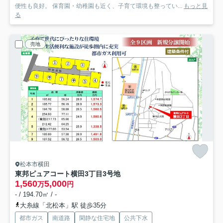
便性も良好。 保育園・幼稚園も近く、子育て環境も整ってい...
もっと見
る
売地
松本市横田
東邦ピュアコート横田3丁目
3号地
1,560
5,000
万
円
- / 194.70㎡ / -
大糸線「北松本」駅 徒歩35分
都市ガス
南道路
閑静な住宅地
公共下水