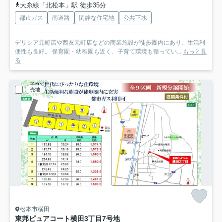
大糸線「北松本」駅 徒歩35分
都市ガス
南道路
閑静な住宅地
公共下水
デリシア元町店や西友元町店などの商業施設が徒歩圏内にあり、生活利
便性も良好。 保育園・幼稚園も近く、子育て環境も整ってい...
もっと見
る
売地
松本市横田
東邦ピュアコート横田3丁目
7号地