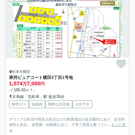
松本市横田
東邦ピュアコート横田3丁目
1号地
1,574
7,000
万
円
- / 185.92㎡ / -
大糸線「北松本」駅 徒歩35分
都市ガス
南道路
閑静な住宅地
公共下水
デリシア元町店や西友元町店などの商業施設が徒歩圏内にあり、生活利
便性も良好。 保育園・幼稚園も近く、子育て環境も整ってい...
もっと見
る