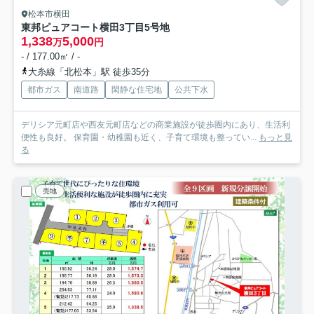
松本市横田
東邦ピュアコート横田3丁目
5号地
1,338
5,000
万
円
- / 177.00㎡ / -
大糸線「北松本」駅 徒歩35分
都市ガス
南道路
閑静な住宅地
公共下水
デリシア元町店や西友元町店などの商業施設が徒歩圏内にあり、生活利
便性も良好。 保育園・幼稚園も近く、子育て環境も整ってい...
もっと見
る
売地