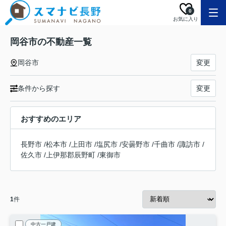
0
お気に入り
岡谷市の不動産一覧
岡谷市
変更
条件から探す
変更
おすすめのエリア
長野市
/
松本市
/
上田市
/
塩尻市
/
安曇野市
/
千曲市
/
諏訪市
/
佐久市
/
上伊那郡辰野町
/
東御市
1
件
中古一戸建