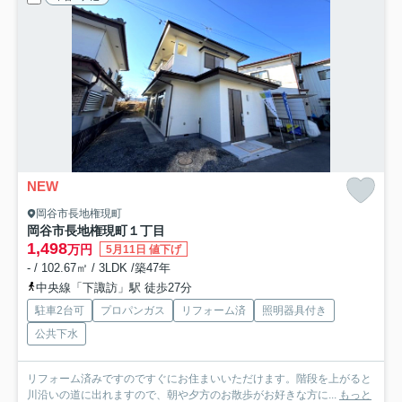
NEW
岡谷市長地権現町
岡谷市長地権現町１丁目
1,498
万円
5月11日 値下げ
- / 102.67㎡ / 3LDK /築47年
中央線「下諏訪」駅 徒歩27分
駐車2台可
プロパンガス
リフォーム済
照明器具付き
公共下水
リフォーム済みですのですぐにお住まいいただけます。階段を上がると
川沿いの道に出れますので、朝や夕方のお散歩がお好きな方に...
もっと