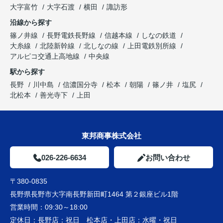
大字富竹
大字石渡
横田
諏訪形
沿線から探す
篠ノ井線
長野電鉄長野線
信越本線
しなの鉄道
大糸線
北陸新幹線
北しなの線
上田電鉄別所線
アルピコ交通上高地線
中央線
駅から探す
長野
川中島
信濃国分寺
松本
朝陽
篠ノ井
塩尻
北松本
善光寺下
上田
東邦商事株式会社
026-226-6634
お問い合わせ
〒380-0835
長野県長野市大字南長野新田町1464 第２銀座ビル1階
営業時間：
09:30～18:00
定休日：
長野店：祝日 松本店・上田店：水曜・祝日