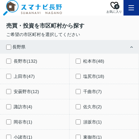
0
お気に入り
売買・投資を市区町村から探す
ご希望の市区町村を選択してください
長野県
長野市(132)
松本市(48)
上田市(47)
塩尻市(18)
安曇野市(12)
千曲市(7)
諏訪市(4)
佐久市(2)
岡谷市(1)
須坂市(1)
小諸市(1)
東御市(1)