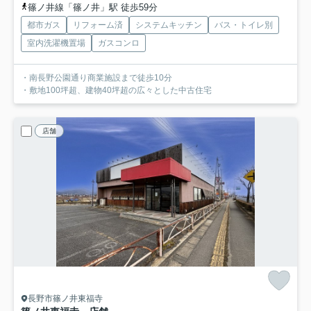
篠ノ井線「篠ノ井」駅 徒歩59分
都市ガス
リフォーム済
システムキッチン
バス・トイレ別
室内洗濯機置場
ガスコンロ
・南長野公園通り商業施設まで徒歩10分
・敷地100坪超、建物40坪超の広々とした中古住宅
店舗
長野市篠ノ井東福寺