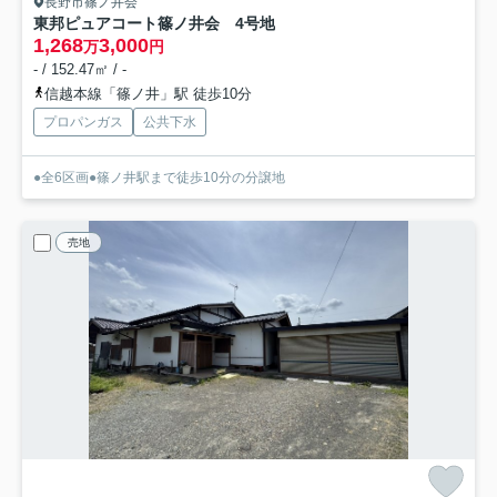
長野市篠ノ井会
東邦ピュアコート篠ノ井会 4号地
1,268
3,000
万
円
- / 152.47㎡ / -
信越本線「篠ノ井」駅 徒歩10分
プロパンガス
公共下水
●全6区画●篠ノ井駅まで徒歩10分の分譲地
売地