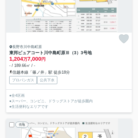
長野市川中島町原
東邦ピュアコート川中島町原Ⅲ（3）
3号地
1,204
7,000
万
円
- / 189.66㎡ / -
信越本線「篠ノ井」駅 徒歩18分
プロパンガス
公共下水
●全4区画
●スーパー、コンビニ、ドラッグストアが徒歩圏内
●生活便利なエリアです
売地