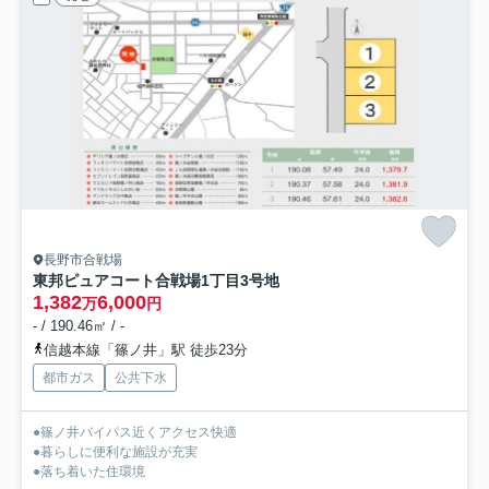
長野市合戦場
東邦ピュアコート合戦場1丁目
3号地
1,382
6,000
万
円
- / 190.46㎡ / -
信越本線「篠ノ井」駅 徒歩23分
都市ガス
公共下水
●篠ノ井バイパス近くアクセス快適
●暮らしに便利な施設が充実
●落ち着いた住環境