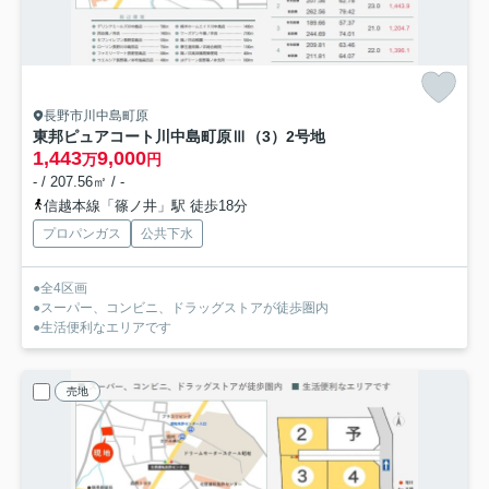
長野市川中島町原
東邦ピュアコート川中島町原Ⅲ（3）
2号地
1,443
9,000
万
円
- / 207.56㎡ / -
信越本線「篠ノ井」駅 徒歩18分
プロパンガス
公共下水
●全4区画
●スーパー、コンビニ、ドラッグストアが徒歩圏内
●生活便利なエリアです
売地