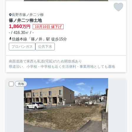
長野市篠ノ井二ツ柳
篠ノ井二ツ柳土地
1,860
万円
10月10日 値下げ
- / 416.30㎡ / -
信越本線「篠ノ井」駅 徒歩15分
プロパンガス
公共下水
南面道路で東西も私道(宅延)のため開放感あり
県道沿い、小学校・中学校も近く生活便利・事業用地としても適地
売地