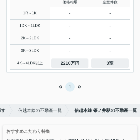
価格相場
空室件数
-
-
1R～1K
-
-
1DK～1LDK
-
-
2K～2LDK
-
-
3K～3LDK
2210万円
3室
4K～4LDK以上
1
探す
信越本線の不動産一覧
信越本線 篠ノ井駅の不動産一覧
おすすめこだわり特集