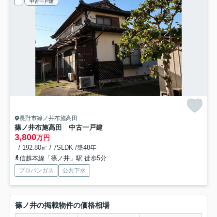
中古一戸建
長野市篠ノ井布施高田
篠ノ井布施高田 中古一戸建
3,800
万円
- / 192.80㎡ / 7SLDK /築48年
信越本線「篠ノ井」駅 徒歩5分
プロパンガス
公共下水
篠ノ井の掲載物件の価格相場