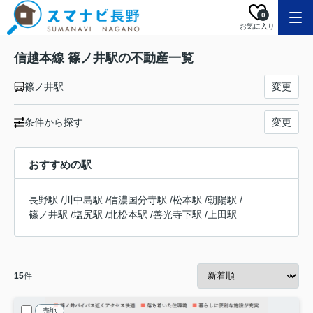
0
お気に入り
信越本線 篠ノ井駅の不動産一覧
篠ノ井駅
変更
条件から探す
変更
おすすめの駅
長野駅
/
川中島駅
/
信濃国分寺駅
/
松本駅
/
朝陽駅
/
篠ノ井駅
/
塩尻駅
/
北松本駅
/
善光寺下駅
/
上田駅
15
件
売地