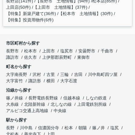
長野店(141件)
【長野市 土地情報】(94件)
松本店(85件)
上田店(50件)
【上田市 土地情報】(37件)
【特集】新築戸建て(36件)
【松本市 土地情報】(30件)
【特集】投資用物件(6件)
市区町村から探す
長野市
松本市
上田市
塩尻市
安曇野市
千曲市
諏訪市
佐久市
上伊那郡辰野町
東御市
町名から探す
大字南長野
沢村
古里
三輪
吉田
川中島町四ツ屋
大字富竹
諏訪形
横田
大字石渡
沿線から探す
篠ノ井線
長野電鉄長野線
信越本線
しなの鉄道
大糸線
北陸新幹線
北しなの線
上田電鉄別所線
アルピコ交通上高地線
中央線
駅から探す
長野
川中島
信濃国分寺
松本
朝陽
篠ノ井
塩尻
北松本
善光寺下
上田