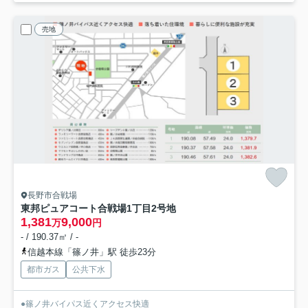
売地
長野市合戦場
東邦ピュアコート合戦場1丁目
2号地
1,381
9,000
万
円
- / 190.37㎡ / -
信越本線「篠ノ井」駅 徒歩23分
都市ガス
公共下水
●篠ノ井バイパス近くアクセス快適