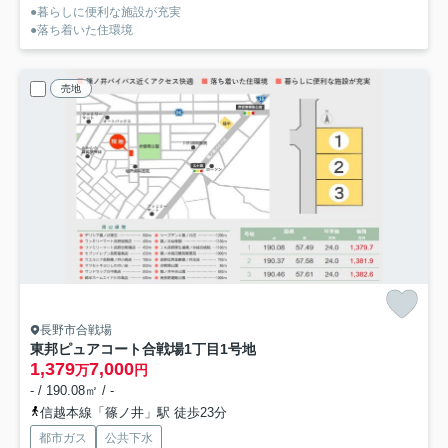
●暮らしに便利な施設が充実
●落ち着いた住環境
売地
長野市合戦場
東邦ピュアコート合戦場1丁目
1号地
1,379
7,000
万
円
- / 190.08㎡ / -
信越本線「篠ノ井」駅 徒歩23分
都市ガス
公共下水