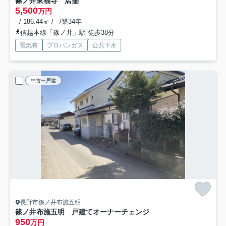
篠ノ井東福寺 店舗
5,500
万円
- / 186.44㎡ / - /築34年
信越本線「篠ノ井」駅 徒歩38分
電気有
プロパンガス
公共下水
中古一戸建
長野市篠ノ井布施五明
篠ノ井布施五明 戸建てオーナーチェンジ
950
万円