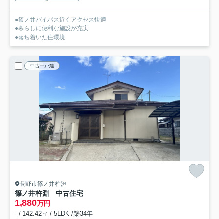
●篠ノ井バイパス近くアクセス快適
●暮らしに便利な施設が充実
●落ち着いた住環境
中古一戸建
長野市篠ノ井杵淵
篠ノ井杵淵 中古住宅
1,880
万円
- / 142.42㎡ / 5LDK /築34年