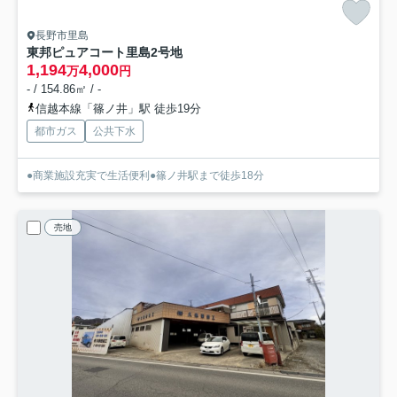
長野市里島
東邦ピュアコート里島
2号地
1,194
4,000
万
円
- / 154.86㎡ / -
信越本線「篠ノ井」駅 徒歩19分
都市ガス
公共下水
●商業施設充実で生活便利●篠ノ井駅まで徒歩18分
売地