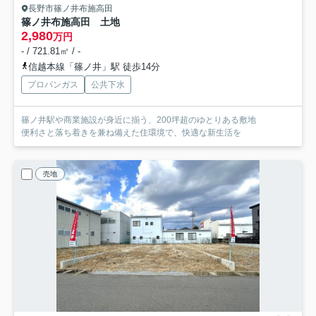
長野市篠ノ井布施高田
篠ノ井布施高田 土地
2,980
万円
- / 721.81㎡ / -
信越本線「篠ノ井」駅 徒歩14分
プロパンガス
公共下水
篠ノ井駅や商業施設が身近に揃う、200坪超のゆとりある敷地
便利さと落ち着きを兼ね備えた住環境で、快適な新生活を
売地