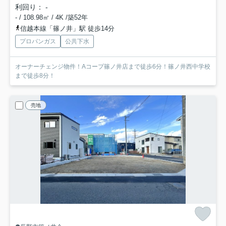
利回り： -
- / 108.98㎡ / 4K /築52年
信越本線「篠ノ井」駅 徒歩14分
プロパンガス
公共下水
オーナーチェンジ物件！Aコープ篠ノ井店まで徒歩6分！篠ノ井西中学校
まで徒歩8分！
売地