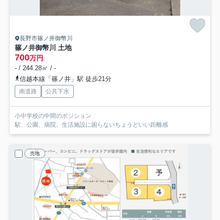
長野市篠ノ井御幣川
篠ノ井御幣川 土地
700
万円
- / 244.28㎡ / -
信越本線「篠ノ井」駅 徒歩21分
南道路
公共下水
小中学校の中間のポジション
駅、公園、病院、生活施設に困らないちょうどいい距離感
売地