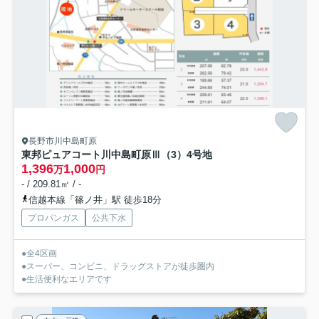
長野市川中島町原
東邦ピュアコート川中島町原Ⅲ（3）
4号地
1,396
1,000
万
円
- / 209.81㎡ / -
信越本線「篠ノ井」駅 徒歩18分
プロパンガス
公共下水
●全4区画
●スーパー、コンビニ、ドラッグストアが徒歩圏内
●生活便利なエリアです