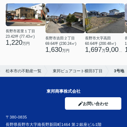
長野市若里１丁目
23.42坪 (77.43㎡)
長野市吉田２丁目
長野市大字高田
1,220
万円
69.64坪 (230.24㎡)
60.64坪 (200.48㎡)
1
1,630
1,697
9,000
万円
万
円
松本市の不動産一覧
東邦ピュアコート横田3丁目
3号地
東邦商事株式会社
お問い合わせ
〒380-0835
長野県長野市大字南長野新田町1464 第２銀座ビル1階