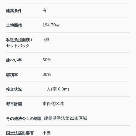
有
建築条件
194.70㎡
土地面積
-/無
私道負担面積 /
セットバック
50%
建ぺい率
80%
容積率
一方(南 6.0m)
接道状況
市街化区域
都市計画
建築基準法第22条区域
その他法令上の制限
不要
国土法届出要否