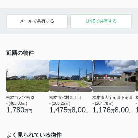
メールで共有する
LINEで共有する
近隣の物件
松本市大字松原
松本市沢村２丁目
松本市大字岡田下岡田
- (463.00㎡)
- (168.25㎡)
- (204.78㎡)
-
1,780
1,475
8,000
1,176
8,000
万円
万
円
万
円
よく見られている物件