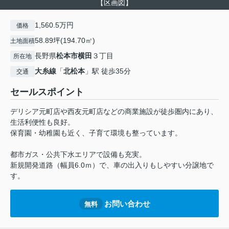
【区画図】
1,560.5万円
価格
58.89坪(194.70㎡)
土地面積
長野県
松本市
横田
３丁目
所在地
大糸線
「
北松本
」駅 徒歩35分
交通
セールスポイント
デリシア元町店や西友元町店などの商業施設が徒歩圏内にあり、
生活利便性も良好。
保育園・幼稚園も近く、子育て環境も整っています。
都市ガス・公共下水エリアで設備も充実。
新規開発道路（幅員6.0ｍ）で、車の出入りもしやすい分譲地で
す。
お問い合わせ
無料