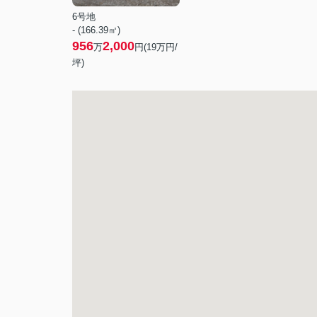
6号地
- (166.39㎡)
956
2,000
万
円(
19
万円/
坪)