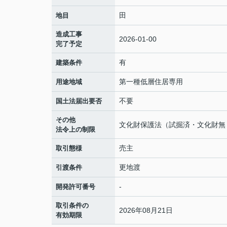
田
地目
造成工事
2026-01-00
完了予定
有
建築条件
第一種低層住居専用
用途地域
不要
国土法届出要否
その他
文化財保護法（試掘済・文化財無
法令上の制限
売主
取引態様
更地渡
引渡条件
-
開発許可番号
取引条件の
2026年08月21日
有効期限