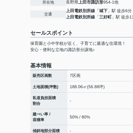
長野県
上田市
諏訪形
954-1他
所在地
上田電鉄別所線
「
城下
」駅 徒歩6分
交通
上田電鉄別所線
「
三好町
」駅 徒歩1
セールスポイント
保育園と小中学校が近く、子育てに最適な住環境！
安心・便利な立地の諏訪形分譲地♪
基本情報
7区画
販売区画数
188.06㎡(56.88坪)
土地面積(坪数)
私道負担面積
-
割合
建ぺい率 /
50% / 80%
容積率
-
傾斜地部分面積