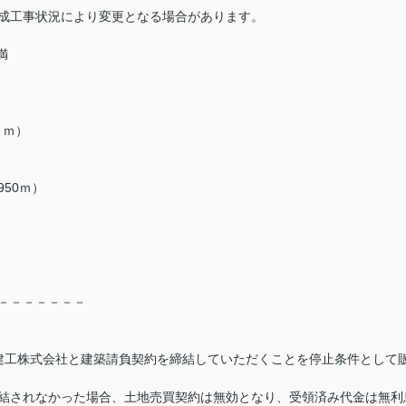
成工事状況により変更となる場合があります。
満
ｋｍ）
50ｍ）
－－－－－－－
建工株式会社と建築請負契約を締結していただくことを停止条件として
結されなかった場合、土地売買契約は無効となり、受領済み代金は無利