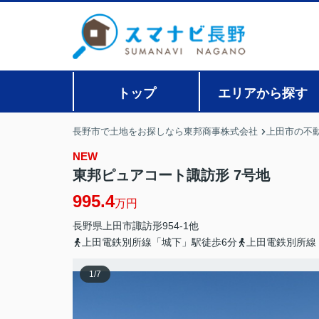
トップ
エリアから探す
長野市で土地をお探しなら東邦商事株式会社
上田市の不
NEW
東邦ピュアコート諏訪形 7号地
995.4
万円
長野県
上田市
諏訪形
954-1他
上田電鉄別所線「城下」駅徒歩6分
上田電鉄別所線
1
/
7