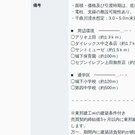
備考
・面積・価格及び引渡時期は、造
・電柱、支線の敷設可能性あり。
・千曲川浸水想定：3.0～5.0ｍ未
■ 周辺環境 ━━━━━…‥・
◯アリオ上田（約1.3ｋｍ）
◯ダイレックス中之条店（約1.7
◯サントミューゼ（約1.5ｋｍ）
◯城下保育園（約100ｍ）
◯セブンイレブン上田御所店（約9
■ 通学区 ━━━━━…‥・
◯城下小学校（約120ｍ）
◯第四中学校（約500ｍ）
－－－－－－－－－－－－－－－
※東邦建工㈱の建築条件付き
売買契約締結後3ヶ月以内に東邦
します。
万一、期間内に建築請負契約が締