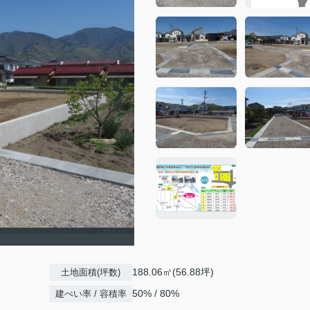
188.06㎡(56.88坪)
土地面積(坪数)
50% / 80%
建ぺい率 / 容積率