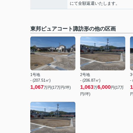
にて全額返還いたします。
東邦ピュアコート諏訪形の他の区画
1号地
2号地
- (207.51㎡)
- (206.87㎡)
-
1,067
1,063
6,000
1
万円(
17
万円/坪)
万
円(
17
万
円/坪)
円