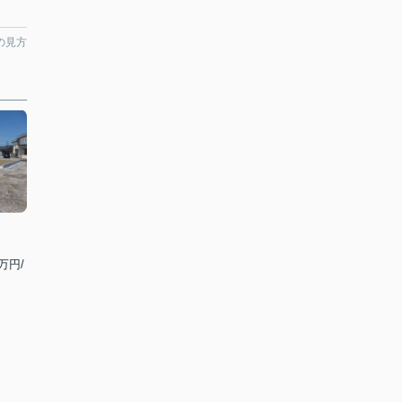
の見方
万円/