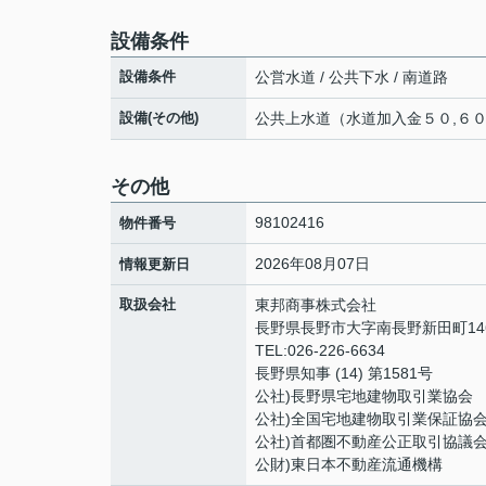
設備条件
設備条件
公営水道 / 公共下水 / 南道路
設備(その他)
公共上水道（水道加入金５０,６０
その他
98102416
物件番号
2026年08月07日
情報更新日
取扱会社
東邦商事株式会社
長野県長野市大字南長野新田町146
TEL:026-226-6634
長野県知事 (14) 第1581号
公社)長野県宅地建物取引業協会
公社)全国宅地建物取引業保証協
公社)首都圏不動産公正取引協議
公財)東日本不動産流通機構