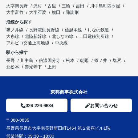
大字南長野
沢村
古里
三輪
吉田
川中島町四ツ屋
大字富竹
大字石渡
横田
諏訪形
沿線から探す
篠ノ井線
長野電鉄長野線
信越本線
しなの鉄道
大糸線
北陸新幹線
北しなの線
上田電鉄別所線
アルピコ交通上高地線
中央線
駅から探す
長野
川中島
信濃国分寺
松本
朝陽
篠ノ井
塩尻
北松本
善光寺下
上田
東邦商事株式会社
026-226-6634
お問い合わせ
〒380-0835
長野県長野市大字南長野新田町1464 第２銀座ビル1階
営業時間：
09:30～18:00