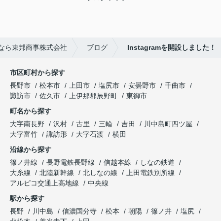
なら東邦商事株式会社
ブログ
Instagramを開設しました！
市区町村から探す
長野市
松本市
上田市
塩尻市
安曇野市
千曲市
諏訪市
佐久市
上伊那郡辰野町
東御市
町名から探す
大字南長野
沢村
古里
三輪
吉田
川中島町四ツ屋
大字富竹
諏訪形
大字石渡
横田
沿線から探す
篠ノ井線
長野電鉄長野線
信越本線
しなの鉄道
大糸線
北陸新幹線
北しなの線
上田電鉄別所線
アルピコ交通上高地線
中央線
駅から探す
長野
川中島
信濃国分寺
松本
朝陽
篠ノ井
塩尻