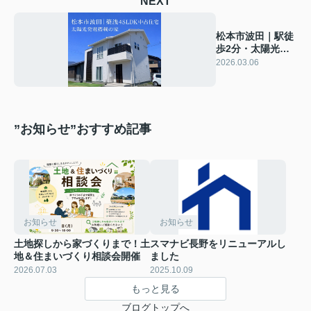
NEXT
松本市波田｜駅徒
歩2分・太陽光発
電搭載の築浅
2026.03.06
4SLDK中古住宅
”お知らせ”おすすめ記事
お知らせ
お知らせ
土地探しから家づくりまで！土
スマナビ長野をリニューアルし
地＆住まいづくり相談会開催
ました
2026.07.03
2025.10.09
もっと見る
ブログトップへ