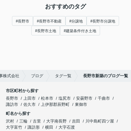
おすすめのタグ
#長野市
#長野市不動産
#分譲地
#長野市分譲地
#長野市土地
#建築条件付き土地
事株式会社
ブログ
タグ一覧
長野市新築のブログ一覧
市区町村から探す
長野市
上田市
松本市
塩尻市
安曇野市
千曲市
諏訪市
佐久市
上伊那郡辰野町
東御市
町名から探す
沢村
三輪
古里
大字南長野
吉田
川中島町四ツ屋
大字富竹
諏訪形
横田
大字石渡