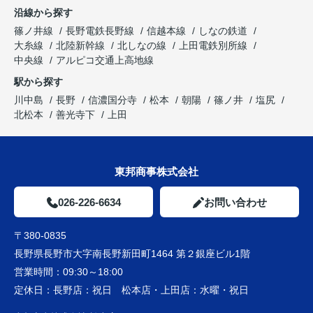
沿線から探す
篠ノ井線
長野電鉄長野線
信越本線
しなの鉄道
大糸線
北陸新幹線
北しなの線
上田電鉄別所線
中央線
アルピコ交通上高地線
駅から探す
川中島
長野
信濃国分寺
松本
朝陽
篠ノ井
塩尻
北松本
善光寺下
上田
東邦商事株式会社
026-226-6634
お問い合わせ
〒380-0835
長野県長野市大字南長野新田町1464 第２銀座ビル1階
営業時間：
09:30～18:00
定休日：
長野店：祝日 松本店・上田店：水曜・祝日