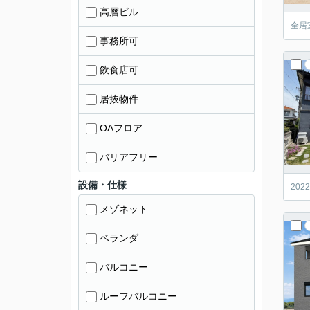
高層ビル
全居
事務所可
飲食店可
居抜物件
OAフロア
バリアフリー
設備・仕様
20
メゾネット
ベランダ
バルコニー
ルーフバルコニー