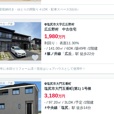
室収納付き・ゆとりの間取り４LDK・駐車スペース3台分♪
中古一戸建
塩尻市
大字広丘野村
広丘野村 中古住宅
1,980
万円
利回り： 表面11.30%
- / 141.00㎡ / 6DK /築49年 /2階建
篠ノ井線
「
広丘
」駅 徒歩22分
22年に水回りリフォーム済！現在はシェアハウスとして使用中！
新築一戸建
塩尻市
大門五番町
塩尻市大門五番町(第1) 1号棟
3,180
万円
- / 97.20㎡ / 3LDK /予定 /2階建
中央線
「
塩尻
」駅 徒歩14分