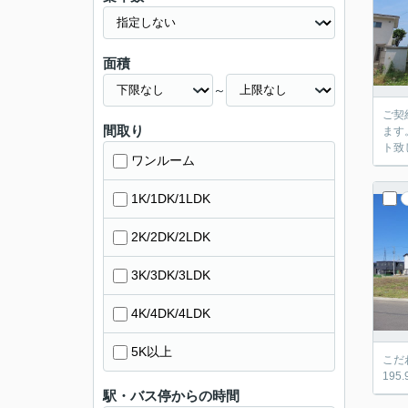
面積
～
ご契
間取り
ます
ト致
ワンルーム
1K/1DK/1LDK
2K/2DK/2LDK
3K/3DK/3LDK
4K/4DK/4LDK
5K以上
こだ
195
駅・バス停からの時間