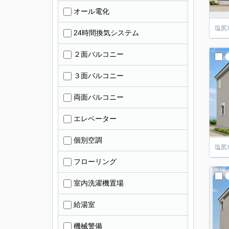
オール電化
塩尻
24時間換気システム
２面バルコニー
３面バルコニー
両面バルコニー
エレベーター
個別空調
塩尻
フローリング
室内洗濯機置場
給湯室
機械警備