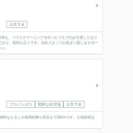
公共下水
張替え、ハウスクリーニングを行ったうえでのお引渡しとなり
っており、室内も広々です。当社スタッフが住まい探しをサポー
さい。
プロパンガス
閑静な住宅地
公共下水
便利なとをしや薬局桔梗ケ原店まで300mです。土地面積は