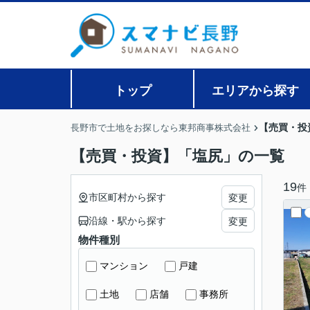
トップ
エリアから探す
【売買・投
長野市で土地をお探しなら東邦商事株式会社
【売買・投資】「塩尻」の一覧
19
件
市区町村から探す
変更
沿線・駅から探す
変更
物件種別
マンション
戸建
土地
店舗
事務所