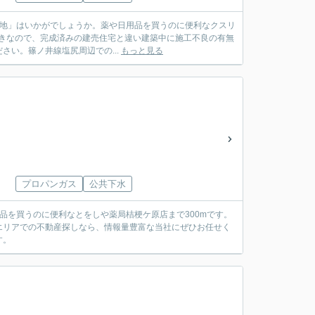
号地」はいかがでしょうか。薬や日用品を買うのに便利なクスリ
条件付きなので、完成済みの建売住宅と違い建築中に施工不良の有無
い。篠ノ井線塩尻周辺での...
もっと見る
プロパンガス
公共下水
品を買うのに便利なとをしや薬局桔梗ケ原店まで300mです。
エリアでの不動産探しなら、情報量豊富な当社にぜひお任せく
す。