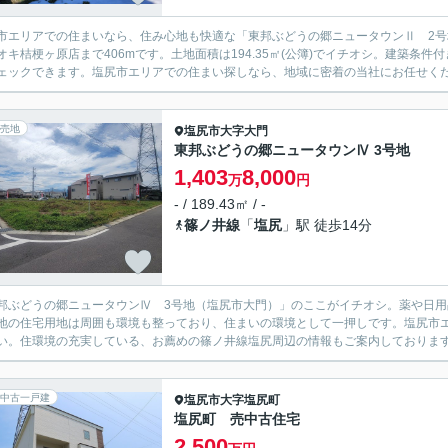
市エリアでの住まいなら、住み心地も快適な「東邦ぶどうの郷ニュータウンⅡ 2
オキ桔梗ヶ原店まで406mです。土地面積は194.35㎡(公簿)でイチオシ。建築
ェックできます。塩尻市エリアでの住まい探しなら、地域に密着の当社にお任せくださ
売地
塩尻市
大字大門
東邦ぶどうの郷ニュータウンⅣ 3号地
1,403
8,000
万
円
- / 189.43㎡ / -
篠ノ井線
「
塩尻
」駅 徒歩14分
邦ぶどうの郷ニュータウンⅣ 3号地（塩尻市大門）」のここがイチオシ。薬や日用
地の住宅用地は周囲も環境も整っており、住まいの環境として一押しです。塩尻市
い。住環境の充実している、お薦めの篠ノ井線塩尻周辺の情報もご案内しておりま
中古一戸建
塩尻市
大字塩尻町
塩尻町 売中古住宅
2,500