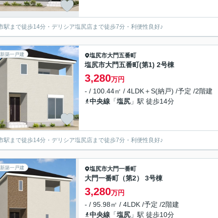
市駅まで徒歩14分・デリシア塩尻店まで徒歩7分・利便性良好♪
新築一戸建
塩尻市
大門五番町
塩尻市大門五番町(第1) 2号棟
3,280
万円
- / 100.44㎡ / 4LDK＋S(納戸) /予定 /2階建
中央線
「
塩尻
」駅 徒歩14分
市駅まで徒歩14分・デリシア塩尻店まで徒歩7分・利便性良好♪
新築一戸建
塩尻市
大門一番町
大門一番町（第2） 3号棟
3,280
万円
- / 95.98㎡ / 4LDK /予定 /2階建
中央線
「
塩尻
」駅 徒歩10分