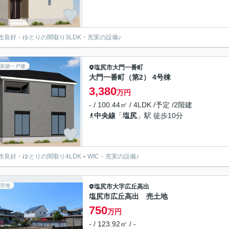
性良好・ゆとりの間取り3LDK・充実の設備♪
新築一戸建
塩尻市
大門一番町
大門一番町（第2） 4号棟
3,380
万円
- / 100.44㎡ / 4LDK /予定 /2階建
中央線
「
塩尻
」駅 徒歩10分
性良好・ゆとりの間取り4LDK＋WIC・充実の設備♪
売地
塩尻市
大字広丘高出
塩尻市広丘高出 売土地
750
万円
- / 123.92㎡ / -