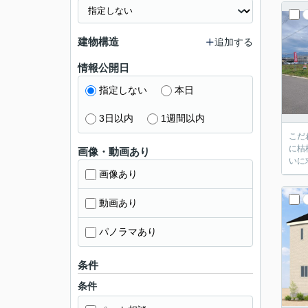
建物構造
追加する
情報公開日
指定しない
本日
3日以内
1週間以内
こだ
に桔
画像・動画あり
いに
画像あり
動画あり
パノラマあり
条件
条件