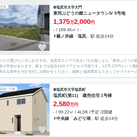
売地
塩尻市
大字大門
東邦ぶどうの郷ニュータウンⅣ 5号地
1,375
2,000
万
円
- / 189.45㎡ / -
篠ノ井線
「
塩尻
」駅 徒歩14分
わりで選びたい方におすすめ。塩尻市エリアで住まいをお探しなら「東邦ぶどうの郷
梗小学校があります。駅までは徒歩14分でアクセス可能です。1375.2万円とい
求める条件をぜひ当社にお聞かせください。経験と知識豊富なスタッフがマイホームの
新築一戸建
塩尻市
大字塩尻町
塩尻町(第11) 建売住宅 1号棟
2,580
万円
- / 99.22㎡ / 4LDK /予定 /2階建
中央線
「
みどり湖
」駅 徒歩14分