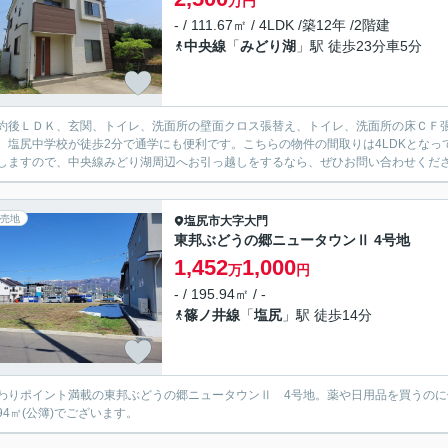
万円
- / 111.67㎡ / 4LDK /築12年 /2階建
中央線
「
みどり湖
」駅 徒歩23分車5分
約後ＬＤＫ、玄関、トイレ、洗面所の壁面クロス張替え、トイレ、洗面所の床ＣＦ
。塩尻中学校が徒歩2分で通学にも便利です。こちらの物件の間取りは4LDKとな
しますので、中央線みどり湖周辺へお引っ越しをするなら、ぜひお問い合わせくだ
売地
塩尻市
大字大門
東邦ぶどうの郷ニュータウンⅡ 4号地
1,452
1,000
万
円
- / 195.94㎡ / -
篠ノ井線
「
塩尻
」駅 徒歩14分
わりポイント満載の東邦ぶどうの郷ニュータウンⅡ 4号地。薬や日用品を買うのに
.94㎡(公簿)でございます。