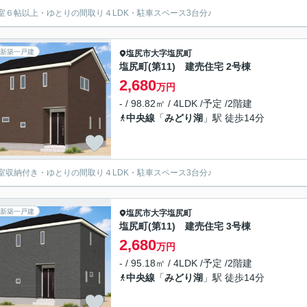
室６帖以上・ゆとりの間取り４LDK・駐車スペース3台分♪
新築一戸建
塩尻市
大字塩尻町
塩尻町(第11) 建売住宅 2号棟
2,680
万円
- / 98.82㎡ / 4LDK /予定 /2階建
中央線
「
みどり湖
」駅 徒歩14分
室収納付き・ゆとりの間取り４LDK・駐車スペース3台分♪
新築一戸建
塩尻市
大字塩尻町
塩尻町(第11) 建売住宅 3号棟
2,680
万円
- / 95.18㎡ / 4LDK /予定 /2階建
中央線
「
みどり湖
」駅 徒歩14分