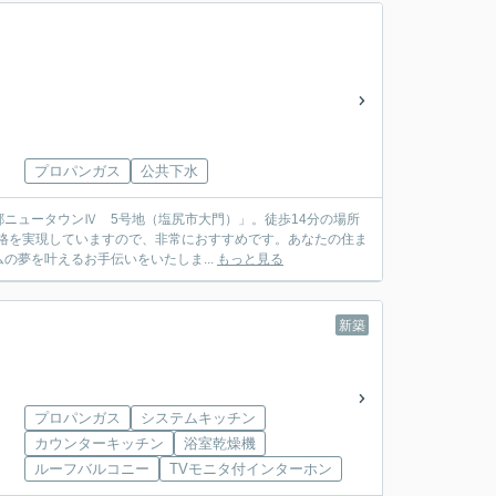
プロパンガス
公共下水
ニュータウンⅣ 5号地（塩尻市大門）」。徒歩14分の場所
う価格を実現していますので、非常におすすめです。あなたの住ま
夢を叶えるお手伝いをいたしま...
もっと見る
新築
プロパンガス
システムキッチン
カウンターキッチン
浴室乾燥機
ルーフバルコニー
TVモニタ付インターホン