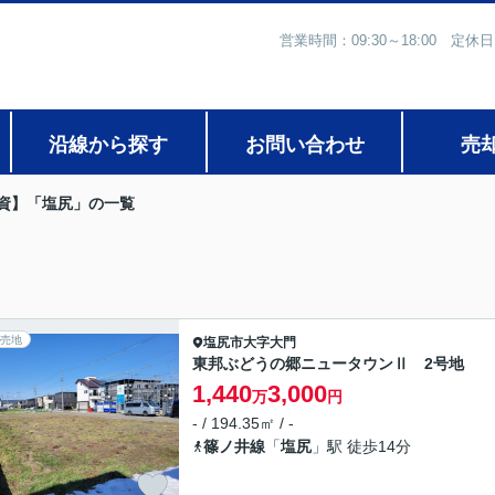
営業時間：09:30～18:00
沿線から探す
お問い合わせ
売
資】「塩尻」の一覧
売地
塩尻市
大字大門
東邦ぶどうの郷ニュータウンⅡ 2号地
1,440
3,000
万
円
- / 194.35㎡ / -
篠ノ井線
「
塩尻
」駅 徒歩14分