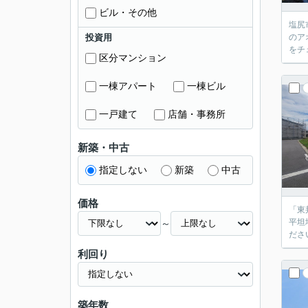
ビル・その他
塩尻
投資用
のア
をチ
区分マンション
一棟アパート
一棟ビル
一戸建て
店舗・事務所
新築・中古
指定しない
新築
中古
価格
「東
平坦
～
ださ
利回り
築年数