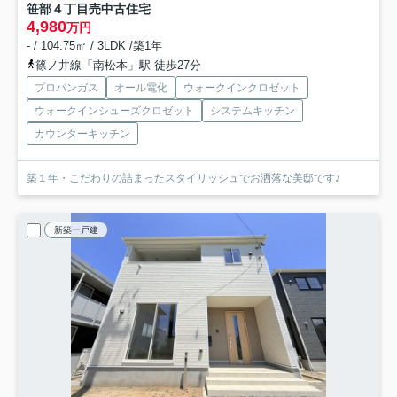
笹部４丁目売中古住宅
4,980
万円
- / 104.75㎡ / 3LDK /築1年
篠ノ井線「南松本」駅 徒歩27分
プロパンガス
オール電化
ウォークインクロゼット
ウォークインシューズクロゼット
システムキッチン
カウンターキッチン
築１年・こだわりの詰まったスタイリッシュでお洒落な美邸です♪
新築一戸建