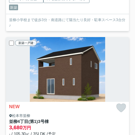
新築
並柳小学校まで徒歩3分・南道路にて陽当たり良好・駐車スペース3台分
♪
新築一戸建
NEW
松本市並柳
並柳4丁目(第1)
3号棟
3,680
万円
- / 105.30㎡ / 3SLDK /予定