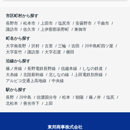
市区町村から探す
長野市
松本市
上田市
塩尻市
安曇野市
千曲市
諏訪市
佐久市
上伊那郡辰野町
東御市
町名から探す
大字南長野
沢村
古里
三輪
吉田
川中島町四ツ屋
大字富竹
諏訪形
大字石渡
横田
沿線から探す
篠ノ井線
長野電鉄長野線
信越本線
しなの鉄道
大糸線
北陸新幹線
北しなの線
上田電鉄別所線
アルピコ交通上高地線
中央線
駅から探す
長野
川中島
信濃国分寺
松本
朝陽
篠ノ井
塩尻
北松本
善光寺下
上田
東邦商事株式会社