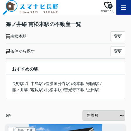
0
お気に入り
篠ノ井線 南松本駅の不動産一覧
南松本駅
変更
条件から探す
変更
おすすめの駅
長野駅
/
川中島駅
/
信濃国分寺駅
/
松本駅
/
朝陽駅
/
篠ノ井駅
/
塩尻駅
/
北松本駅
/
善光寺下駅
/
上田駅
5
件
新築一戸建