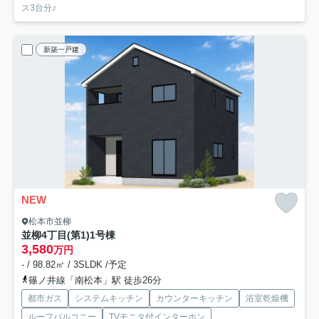
ス3台分♪
新築一戸建
NEW
松本市並柳
並柳4丁目(第1)
1号棟
3,580
万円
- / 98.82㎡ / 3SLDK /予定
篠ノ井線「南松本」駅 徒歩26分
都市ガス
システムキッチン
カウンターキッチン
浴室乾燥機
ルーフバルコニー
TVモニタ付インターホン