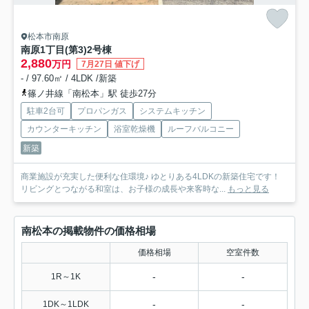
松本市南原
南原1丁目(第3)
2号棟
2,880
万円
7月27日 値下げ
- / 97.60㎡ / 4LDK /新築
篠ノ井線「南松本」駅 徒歩27分
駐車2台可
プロパンガス
システムキッチン
カウンターキッチン
浴室乾燥機
ルーフバルコニー
新築
商業施設が充実した便利な住環境♪ ゆとりある4LDKの新築住宅です！
リビングとつながる和室は、お子様の成長や来客時な...
もっと見る
南松本の掲載物件の価格相場
価格相場
空室件数
-
-
1R～1K
-
-
1DK～1LDK