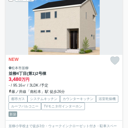
NEW
松本市並柳
並柳4丁目(第1)
2号棟
3,480
万円
- / 95.16㎡ / 3LDK /予定
篠ノ井線「南松本」駅 徒歩26分
都市ガス
システムキッチン
カウンターキッチン
浴室乾燥機
ルーフバルコニー
TVモニタ付インターホン
新築
並柳小学校まで徒歩3分・ウォークインクローゼット付き・駐車スペー