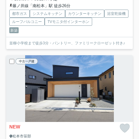
篠ノ井線「南松本」駅 徒歩26分
都市ガス
システムキッチン
カウンターキッチン
浴室乾燥機
ルーフバルコニー
TVモニタ付インターホン
新築
並柳小学校まで徒歩3分・パントリー、ファミリークローゼット付き♪
中古一戸建
NEW
松本市笹部