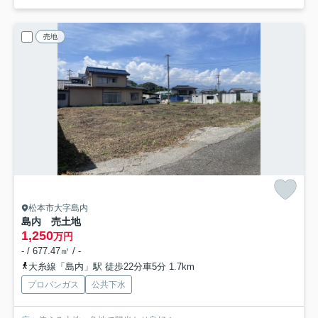
売地
松本市大字島内
島内 売土地
1,250
万円
- / 677.47㎡ / -
大糸線「島内」駅 徒歩22分車5分 1.7km
プロパンガス
公共下水