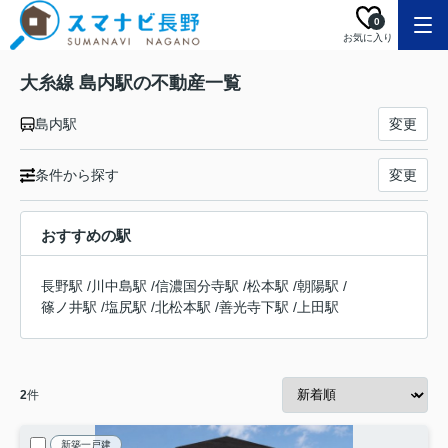
0
お気に入り
大糸線 島内駅の不動産一覧
島内駅
変更
条件から探す
変更
おすすめの駅
長野駅
/
川中島駅
/
信濃国分寺駅
/
松本駅
/
朝陽駅
/
篠ノ井駅
/
塩尻駅
/
北松本駅
/
善光寺下駅
/
上田駅
2
件
新築一戸建