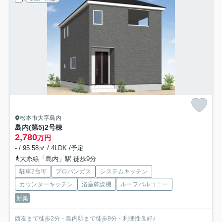
松本市大字島内
島内(第5)
2号棟
2,780
万円
- / 95.58㎡ / 4LDK /予定
大糸線「島内」駅 徒歩9分
駐車2台可
プロパンガス
システムキッチン
カウンターキッチン
浴室乾燥機
ルーフバルコニー
新築
西友まで徒歩2分・島内駅まで徒歩9分・利便性良好♪