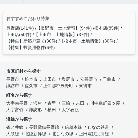
おすすめこだわり特集
長野店(141件)
【長野市 土地情報】(94件)
松本店(85件)
上田店(50件)
【上田市 土地情報】(37件)
【特集】新築戸建て(36件)
【松本市 土地情報】(30件)
【特集】投資用物件(6件)
市区町村から探す
長野市
松本市
上田市
塩尻市
安曇野市
千曲市
諏訪市
佐久市
上伊那郡辰野町
東御市
町名から探す
大字南長野
沢村
古里
三輪
吉田
川中島町四ツ屋
大字富竹
諏訪形
横田
大字石渡
沿線から探す
篠ノ井線
長野電鉄長野線
信越本線
しなの鉄道
大糸線
北陸新幹線
北しなの線
上田電鉄別所線