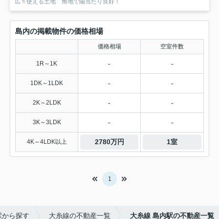
広々使える土地 角地で陽当たり良好！
島内の掲載物件の価格相場
価格相場
空室件数
-
-
1R～1K
-
-
1DK～1LDK
-
-
2K～2LDK
-
-
3K～3LDK
2780万円
1室
4K～4LDK以上
1
駅から探す
大糸線の不動産一覧
大糸線 島内駅の不動産一覧