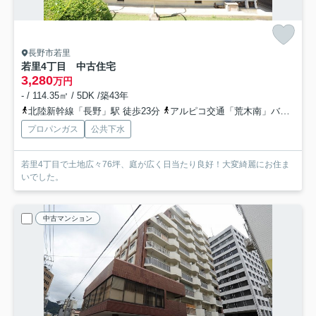
長野市若里
若里4丁目 中古住宅
3,280
万円
- / 114.35㎡ / 5DK /築43年
北陸新幹線「長野」駅 徒歩23分
アルピコ交通「荒木南」バス停下車 徒歩4分
プロパンガス
公共下水
若里4丁目で土地広々76坪、庭が広く日当たり良好！大変綺麗にお住ま
いでした。
中古マンション