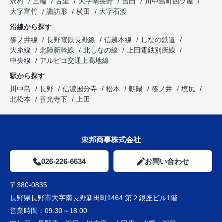
沢村
三輪
古里
大字南長野
吉田
川中島町四ツ屋
大字富竹
諏訪形
横田
大字石渡
沿線から探す
篠ノ井線
長野電鉄長野線
信越本線
しなの鉄道
大糸線
北陸新幹線
北しなの線
上田電鉄別所線
中央線
アルピコ交通上高地線
駅から探す
川中島
長野
信濃国分寺
松本
朝陽
篠ノ井
塩尻
北松本
善光寺下
上田
東邦商事株式会社
026-226-6634
お問い合わせ
〒380-0835
長野県長野市大字南長野新田町1464 第２銀座ビル1階
営業時間：
09:30～18:00