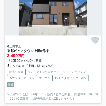
上田市上田
東邦ピュアタウン上田
5号棟
3,499
万円
- / 105.99㎡ / 4LDK /新築
しなの鉄道「上田」駅 徒歩25分
陽当り良好
ウォークインクロゼット
システムキッチン
カウンターキッチン
エアコン
TVモニタ付インターホン
新築
＼ 6月27日（土）・28日（日）販売＆見学会開催 ／ 開催時間 10：00
～16：00 高耐震・太陽光発電搭載のZE...
もっと見る