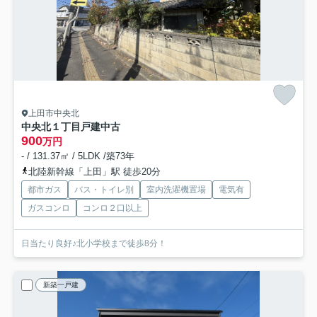
上田市中央北
中央北１丁目戸建中古
900
万円
- / 131.37㎡ / 5LDK /築73年
北陸新幹線「上田」駅 徒歩20分
都市ガス
バス・トイレ別
室内洗濯機置場
電気有
ガスコンロ
コンロ２口以上
日当たり良好♪北小学校まで徒歩8分！
新築一戸建