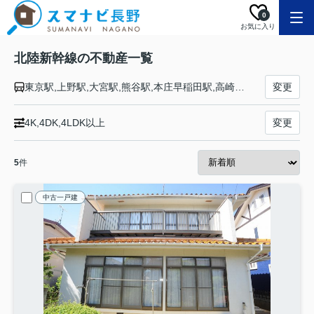
0
お気に入り
北陸新幹線の不動産一覧
東京駅,上野駅,大宮駅,熊谷駅,本庄早稲田駅,高崎駅,安中榛名駅,軽井沢駅,佐久平駅,上田駅,長野駅,飯山駅,上越妙高駅,糸魚川駅,黒部宇奈月温泉駅,富山駅,新高岡駅,金沢駅,小松駅,加賀温泉駅,芦原温泉駅,福井駅,越前たけふ駅,敦賀駅
変更
4K,4DK,4LDK以上
変更
5
件
中古一戸建