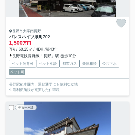
長野市大字南長野
パレスハイツ県町
702
1,500
万円
7階 / 68.25㎡ / 4DK /築43年
長野電鉄長野線「長野」駅 徒歩10分
ペット飼育可
ペット相談
都市ガス
楽器相談
公共下水
ペット可
長野駅徒歩圏内、通勤通学にも便利な立地
生活利便施設が充実した住環境
中古一戸建