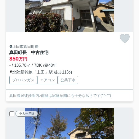
上田市真田町長
真田町長 中古住宅
850
万円
- / 135.78㎡ / 7DK /築48年
北陸新幹線「上田」駅 徒歩113分
プロパンガス
エアコン
公共下水
真田温泉徒歩圏内♪南庭は家庭菜園にも十分な広さです(*^-^*)
中古一戸建