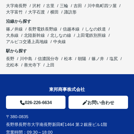
大字南長野
沢村
古里
三輪
吉田
川中島町四ツ屋
大字富竹
大字石渡
横田
諏訪形
沿線から探す
篠ノ井線
長野電鉄長野線
信越本線
しなの鉄道
大糸線
北陸新幹線
北しなの線
上田電鉄別所線
アルピコ交通上高地線
中央線
駅から探す
長野
川中島
信濃国分寺
松本
朝陽
篠ノ井
塩尻
北松本
善光寺下
上田
東邦商事株式会社
026-226-6634
お問い合わせ
〒380-0835
長野県長野市大字南長野新田町1464 第２銀座ビル1階
営業時間：
09:30～18:00