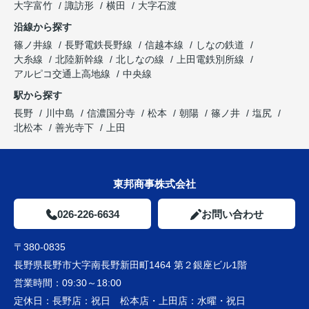
大字富竹
諏訪形
横田
大字石渡
沿線から探す
篠ノ井線
長野電鉄長野線
信越本線
しなの鉄道
大糸線
北陸新幹線
北しなの線
上田電鉄別所線
アルピコ交通上高地線
中央線
駅から探す
長野
川中島
信濃国分寺
松本
朝陽
篠ノ井
塩尻
北松本
善光寺下
上田
東邦商事株式会社
026-226-6634
お問い合わせ
〒380-0835
長野県長野市大字南長野新田町1464 第２銀座ビル1階
営業時間：
09:30～18:00
定休日：
長野店：祝日 松本店・上田店：水曜・祝日