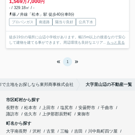
1,569
7,000
万
円
- / 329.18㎡ / -
篠ノ井線「松本」駅 徒歩40分車8分
プロパンガス
南道路
陽当り良好
公共下水
徒歩19分の場所に山辺小学校があります。幅15m以上の接道なので安心
して建物を建てる事ができます。周辺環境も良好なエリア...
もっと見る
1
市で土地をお探しなら東邦商事株式会社
大字里山辺の不動産一覧
市区町村から探す
長野市
松本市
上田市
塩尻市
安曇野市
千曲市
諏訪市
佐久市
上伊那郡辰野町
東御市
町名から探す
大字南長野
沢村
古里
三輪
吉田
川中島町四ツ屋