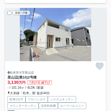
新築一戸建
松本市大字里山辺
里山辺(第10)
2号棟
3,130
万円
7月27日 値下げ
- / 101.24㎡ / 4LDK /新築
大糸線「松本」駅 徒歩44分
駐車2台可
プロパンガス
システムキッチン
カウンターキッチン
浴室乾燥機
ルーフバルコニー