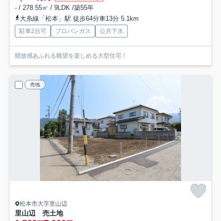
- / 278.55㎡ / 9LDK /築55年
大糸線「松本」駅 徒歩64分車13分 5.1km
駐車2台可
プロパンガス
公共下水
開放感あふれる眺望を楽しめる大型住宅！
売地
松本市大字里山辺
里山辺 売土地