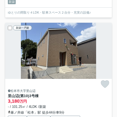
新築
ゆとりの間取り４LDK・駐車スペース２台分・充実の設備♪
新築一戸建
松本市大字里山辺
里山辺(第10)
3号棟
3,180
万円
- / 101.25㎡ / 4LDK /新築
篠ノ井線「松本」駅 徒歩44分車9分