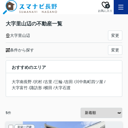
0
お気に入り
大字里山辺の不動産一覧
大字里山辺
変更
条件から探す
変更
おすすめのエリア
大字南長野
/
沢村
/
古里
/
三輪
/
吉田
/
川中島町四ツ屋
/
大字富竹
/
諏訪形
/
横田
/
大字石渡
5
件
新築一戸建