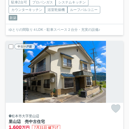
駐車2台可
プロパンガス
システムキッチン
カウンターキッチン
浴室乾燥機
ルーフバルコニー
新築
ゆとりの間取り４LDK・駐車スペース２台分・充実の設備♪
中古一戸建
松本市大字里山辺
里山辺 売中古住宅
1,600
万円
7月31日 値下げ