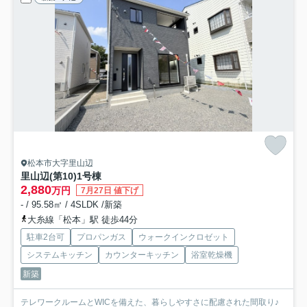
松本市大字里山辺
里山辺(第10)
1号棟
2,880
万円
7月27日 値下げ
- / 95.58㎡ / 4SLDK /新築
大糸線「松本」駅 徒歩44分
駐車2台可
プロパンガス
ウォークインクロゼット
システムキッチン
カウンターキッチン
浴室乾燥機
新築
テレワークルームとWICを備えた、暮らしやすさに配慮された間取り♪