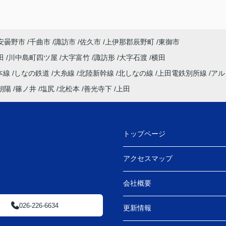
安曇野市
千曲市
諏訪市
佐久市
上伊那郡辰野町
東御市
田
川中島町四ツ屋
大字富竹
諏訪形
大字石渡
横田
本線
しなの鉄道
大糸線
北陸新幹線
北しなの線
上田電鉄別所線
アル
朝陽
篠ノ井
塩尻
北松本
善光寺下
上田
トップページ
アクセスマップ
日
会社概要
026-226-6634
更新情報