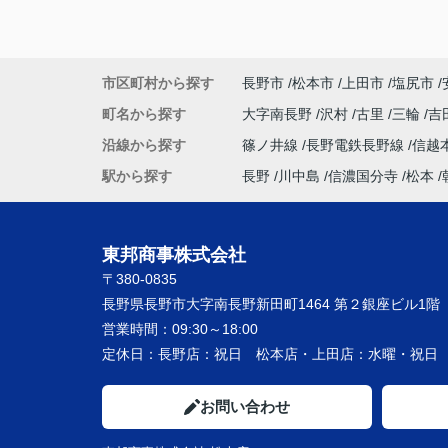
市区町村から探す
長野市
松本市
上田市
塩尻市
町名から探す
大字南長野
沢村
古里
三輪
吉
沿線から探す
篠ノ井線
長野電鉄長野線
信越
駅から探す
長野
川中島
信濃国分寺
松本
東邦商事株式会社
〒380-0835
長野県長野市大字南長野新田町1464 第２銀座ビル1階
営業時間：
09:30～18:00
定休日：
長野店：祝日 松本店・上田店：水曜・祝
お問い合わせ