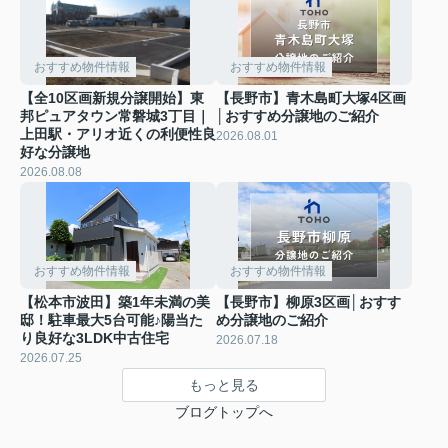
おすすめ物件情報
おすすめ物件情報
【全10区画新規分譲開始】東
【長野市】青木島町大塚4区画
邦ピュアタウン常磐城3丁目｜
│おすすめ分譲地のご紹介
上田駅・アリオ近くの利便性良
2026.08.01
好な分譲地
2026.08.08
おすすめ物件情報
おすすめ物件情報
【松本市波田】築1年未満の美
【長野市】柳原3区画│おすす
邸！駐車最大5台可能♪陽当た
め分譲地のご紹介
り良好な3LDK中古住宅
2026.07.18
2026.07.25
もっと見る
ブログトップへ