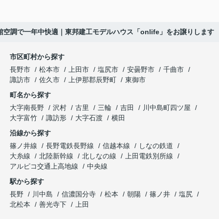
空調で一年中快適｜東邦建工モデルハウス「onlife」をお譲りします
市区町村から探す
長野市
松本市
上田市
塩尻市
安曇野市
千曲市
諏訪市
佐久市
上伊那郡辰野町
東御市
町名から探す
大字南長野
沢村
古里
三輪
吉田
川中島町四ツ屋
大字富竹
諏訪形
大字石渡
横田
沿線から探す
篠ノ井線
長野電鉄長野線
信越本線
しなの鉄道
大糸線
北陸新幹線
北しなの線
上田電鉄別所線
アルピコ交通上高地線
中央線
駅から探す
長野
川中島
信濃国分寺
松本
朝陽
篠ノ井
塩尻
北松本
善光寺下
上田