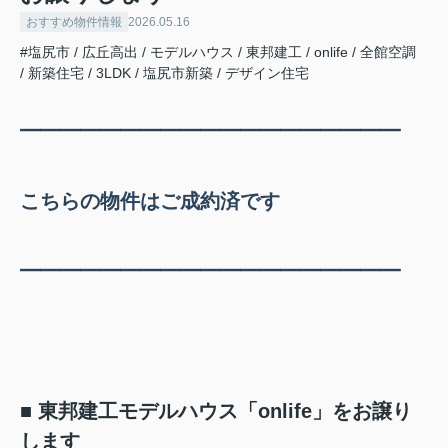
おすすめ物件情報
2026.05.16
#塩尻市 / 広丘高出 / モデルハウス / 東邦建工 / onlife / 全館空調
/ 新築住宅 / 3LDK / 塩尻市新築 / デザイン住宅
━━
━
━━
━
━━
━
━━
━
━
━━
━
━
━━
こちらの物件はご成約済です
━━
━
━━
━
━━
━
━━
━
━
━━
━
━
━━
■ 東邦建工モデルハウス「onlife」をお譲り
します