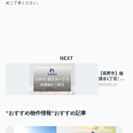
めご了承ください。
NEXT
【長野市】箱
清水1丁目│お
すすめ分譲地
2026.05.23
のご紹介
”おすすめ物件情報”おすすめ記事