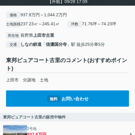
【外観】09/28 17:09
937.8万円～1,044.2万円
価格
237.23㎡～245.41㎡
71.76坪～74.23坪
土地面積
坪数
長野県
上田市
古里
所在地
しなの鉄道
「
信濃国分寺
」駅 徒歩25分車5分
交通
東邦ピュアコート古里のコメント(おすすめポイン
ト)
上田市 分譲地 土地
お問い合わせ
無料
東邦ピュアコート古里の販売中物件
2号地
937.8万円