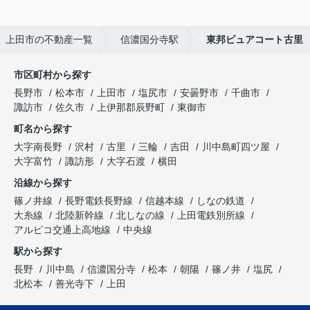
上田市の不動産一覧
信濃国分寺駅
東邦ピュアコート古里
市区町村から探す
長野市
松本市
上田市
塩尻市
安曇野市
千曲市
諏訪市
佐久市
上伊那郡辰野町
東御市
町名から探す
大字南長野
沢村
古里
三輪
吉田
川中島町四ツ屋
大字富竹
諏訪形
大字石渡
横田
沿線から探す
篠ノ井線
長野電鉄長野線
信越本線
しなの鉄道
大糸線
北陸新幹線
北しなの線
上田電鉄別所線
アルピコ交通上高地線
中央線
駅から探す
長野
川中島
信濃国分寺
松本
朝陽
篠ノ井
塩尻
北松本
善光寺下
上田