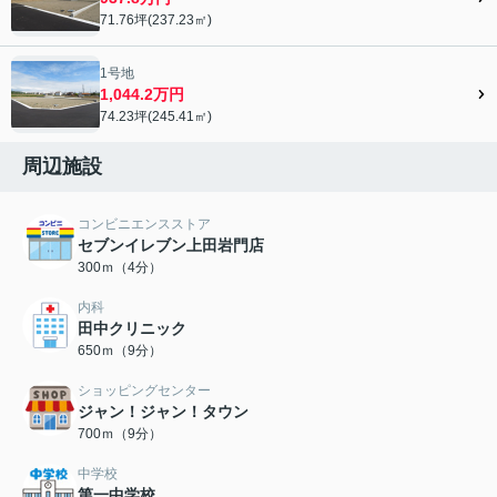
71.76坪(237.23㎡)
1号地
1,044.2万円
74.23坪(245.41㎡)
周辺施設
コンビニエンスストア
セブンイレブン上田岩門店
300ｍ（4分）
内科
田中クリニック
650ｍ（9分）
ショッピングセンター
ジャン！ジャン！タウン
700ｍ（9分）
中学校
第一中学校