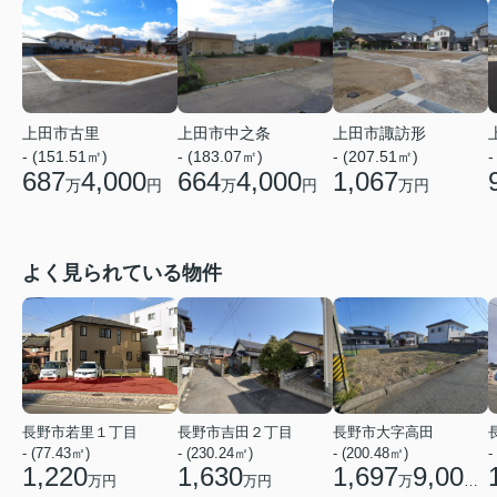
上田市古里
上田市中之条
上田市諏訪形
- (151.51㎡)
- (183.07㎡)
- (207.51㎡)
-
687
4,000
664
4,000
1,067
万
円
万
円
万円
よく見られている物件
長野市若里１丁目
長野市吉田２丁目
長野市大字高田
- (77.43㎡)
- (230.24㎡)
- (200.48㎡)
-
1,220
1,630
1,697
9,000
万円
万円
万
円