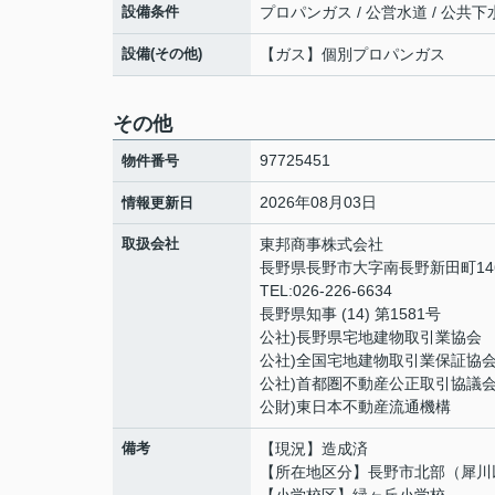
設備条件
プロパンガス / 公営水道 / 公共下
設備(その他)
【ガス】個別プロパンガス
その他
97725451
物件番号
2026年08月03日
情報更新日
取扱会社
東邦商事株式会社
長野県長野市大字南長野新田町146
TEL:026-226-6634
長野県知事 (14) 第1581号
公社)長野県宅地建物取引業協会
公社)全国宅地建物取引業保証協
公社)首都圏不動産公正取引協議
公財)東日本不動産流通機構
備考
【現況】造成済
【所在地区分】長野市北部（犀川