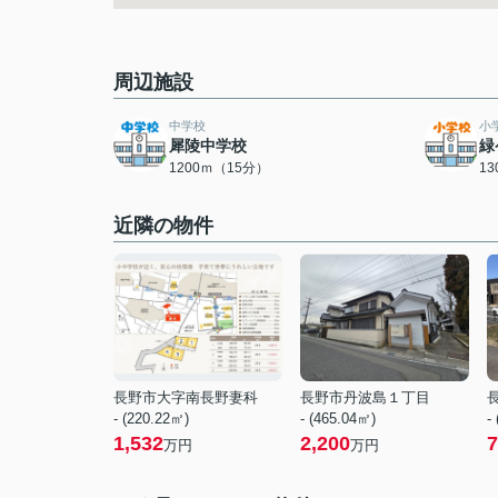
周辺施設
中学校
小
犀陵中学校
緑
1200ｍ（15分）
1
近隣の物件
長野市大字南長野妻科
長野市丹波島１丁目
- (220.22㎡)
- (465.04㎡)
-
1,532
2,200
7
万円
万円