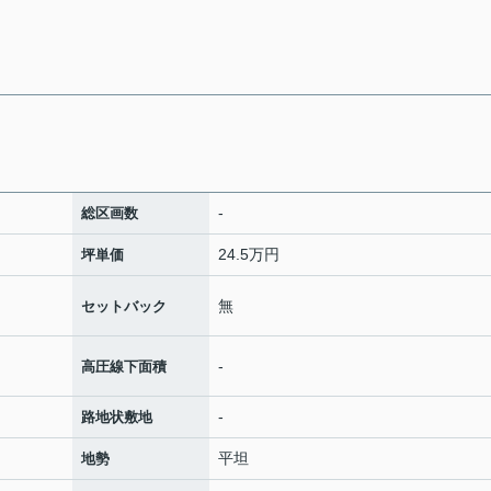
-
総区画数
24.5万円
坪単価
無
セットバック
-
高圧線下面積
-
路地状敷地
平坦
地勢