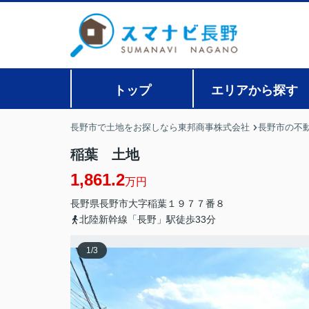
トップ
エリアから探す
長野市で土地をお探しなら東邦商事株式会社
長野市の不
稲葉 土地
1,861.2
万円
長野県
長野市
大字稲葉
１９７７番８
北陸新幹線「長野」駅徒歩33分
1
/
3