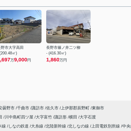
長野市大字高田
長野市篠ノ井二ツ柳
 (200.48㎡)
- (416.30㎡)
,697
9,000
1,860
万
円
万円
安曇野市
千曲市
諏訪市
佐久市
上伊那郡辰野町
東御市
田
川中島町四ツ屋
大字富竹
諏訪形
横田
大字石渡
本線
しなの鉄道
大糸線
北陸新幹線
北しなの線
上田電鉄別所線
中