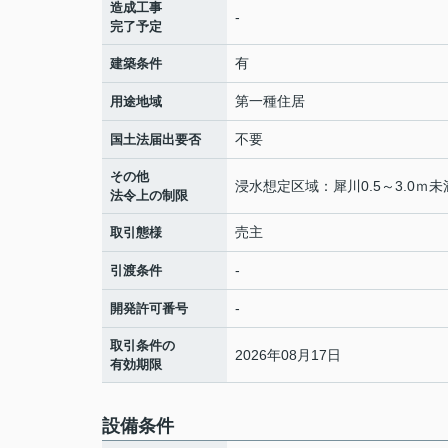
造成工事
-
完了予定
有
建築条件
第一種住居
用途地域
不要
国土法届出要否
その他
浸水想定区域：犀川0.5～3.0ｍ未
法令上の制限
売主
取引態様
-
引渡条件
-
開発許可番号
取引条件の
2026年08月17日
有効期限
設備条件