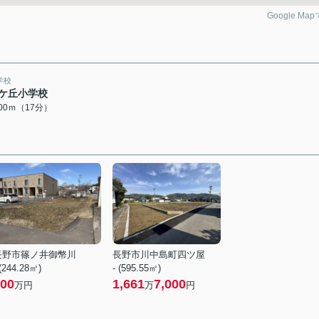
Google Ma
学校
ケ丘小学校
300ｍ（17分）
長野市篠ノ井御幣川
長野市川中島町四ツ屋
 (244.28㎡)
- (595.55㎡)
00
1,661
7,000
万円
万
円