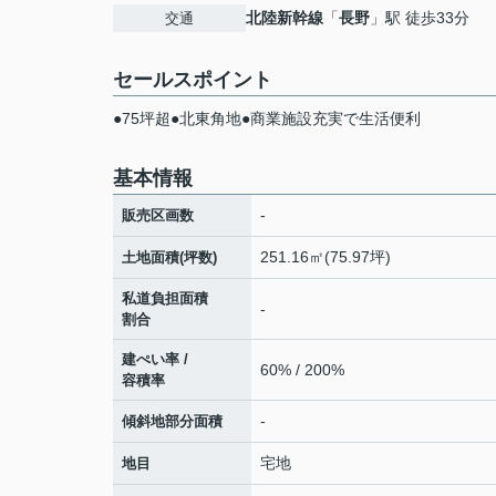
北陸新幹線
「
長野
」駅 徒歩33分
交通
セールスポイント
●75坪超●北東角地●商業施設充実で生活便利
基本情報
-
販売区画数
251.16㎡(75.97坪)
土地面積(坪数)
私道負担面積
-
割合
建ぺい率 /
60% / 200%
容積率
-
傾斜地部分面積
宅地
地目