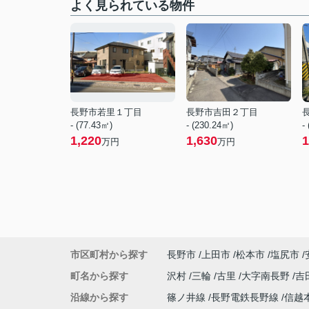
よく見られている物件
長野市若里１丁目
長野市吉田２丁目
- (77.43㎡)
- (230.24㎡)
-
1,220
1,630
1
万円
万円
市区町村から探す
長野市
上田市
松本市
塩尻市
町名から探す
沢村
三輪
古里
大字南長野
吉
沿線から探す
篠ノ井線
長野電鉄長野線
信越