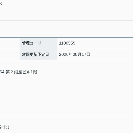
水
1100959
管理コード
2026年08月17日
次回更新予定日
4 第２銀座ビル1階
会
会
以北）