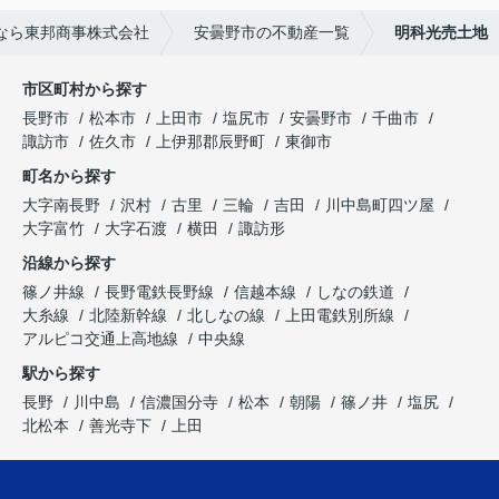
なら東邦商事株式会社
安曇野市の不動産一覧
明科光売土地
市区町村から探す
長野市
松本市
上田市
塩尻市
安曇野市
千曲市
諏訪市
佐久市
上伊那郡辰野町
東御市
町名から探す
大字南長野
沢村
古里
三輪
吉田
川中島町四ツ屋
大字富竹
大字石渡
横田
諏訪形
沿線から探す
篠ノ井線
長野電鉄長野線
信越本線
しなの鉄道
大糸線
北陸新幹線
北しなの線
上田電鉄別所線
アルピコ交通上高地線
中央線
駅から探す
長野
川中島
信濃国分寺
松本
朝陽
篠ノ井
塩尻
北松本
善光寺下
上田