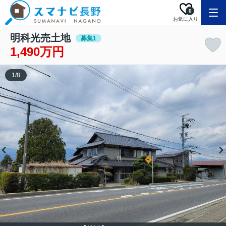
0
お気に入り
明科光売土地
募集1
1,490万円
1
/
8