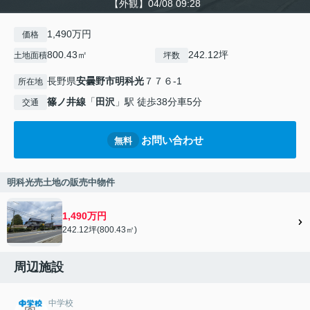
【外観】04/08 09:28
1,490万円
価格
800.43㎡
242.12坪
土地面積
坪数
長野県
安曇野市
明科光
７７６-1
所在地
篠ノ井線
「
田沢
」駅 徒歩38分車5分
交通
お問い合わせ
無料
明科光売土地の販売中物件
1,490万円
242.12坪(800.43㎡)
周辺施設
中学校