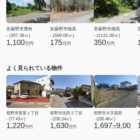
安曇野市豊科
安曇野市穂高
安曇野市穂高
- (307.38㎡)
- (500.00㎡)
- (1131.00㎡)
-
1,100
175
350
万円
万円
万円
よく見られている物件
長野市若里１丁目
長野市吉田２丁目
長野市大字高田
- (77.43㎡)
- (230.24㎡)
- (200.48㎡)
-
1,220
1,630
1,697
9,000
万円
万円
万
円