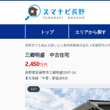
トップ
エリアから探す
長野市で土地をお探しなら東邦商事株式会社
安曇野市の
三郷明盛 中古住宅
2,450
万円
長野県
安曇野市
三郷明盛
3247-14
大糸線「中萱」駅徒歩6分
1
/
27