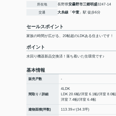
長野県
安曇野市
三郷明盛
3247-14
所在地
大糸線
「
中萱
」駅 徒歩6分
交通
セールスポイント
家族の時間が広がる、20帖超のLDKある住まいです！
ポイント
水回り機器新品交換済！落ち着いた住環境です♪
基本情報
-
販売戸数
4LDK
LDK 20.6帖
/
洋室 6.1帖
/
洋室 8.0帖
間取り / 詳細
洋室 7.4帖
/
洋室 6.4帖
113.39㎡(34.3坪)
建物面積(坪数)