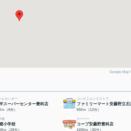
Google Ma
ームセンター
コンビニエンスストア
半スーパーセンター豊科店
ファミリーマート安曇野立石
00ｍ（9分）
950ｍ（12分）
学校
スーパー
郷小学校
コープ安曇野豊科店
300ｍ（29分）
2400ｍ（30分）