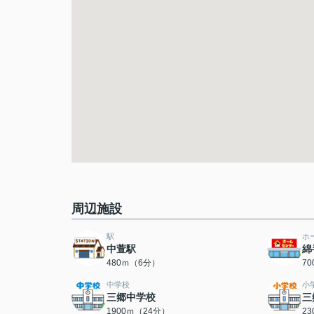
周辺施設
駅
ホ
中萱駅
綿
480ｍ（6分）
7
中学校
小
三郷中学校
三
1900ｍ（24分）
2