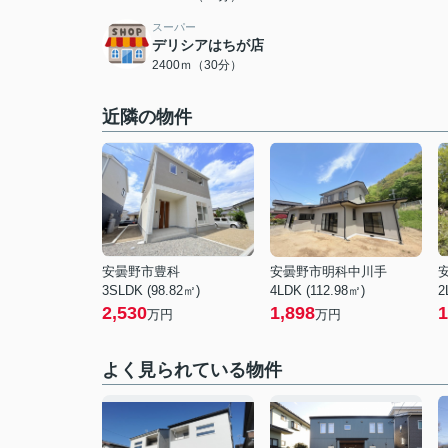
スーパー
デリシアはちが店
2400ｍ（30分）
近隣の物件
安曇野市豊科
安曇野市明科中川手
3SLDK (98.82㎡)
4LDK (112.98㎡)
2
2,530
1,898
1
万円
万円
よく見られている物件