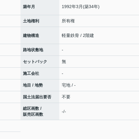
1992年3月(築34年)
築年月
所有権
土地権利
軽量鉄骨 / 2階建
建物構造
-
路地状敷地
無
セットバック
-
施工会社
宅地 / -
地目 / 地勢
不要
国土法届出要否
総区画数 /
-/-
販売区画数