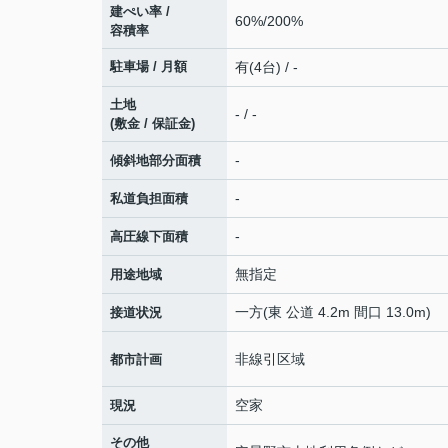
建ぺい率 /
60%/200%
容積率
駐車場 / 月額
有(4台) / -
土地
- / -
(敷金 / 保証金)
-
傾斜地部分面積
-
私道負担面積
-
高圧線下面積
無指定
用途地域
一方(東 公道 4.2m 間口 13.0m)
接道状況
非線引区域
都市計画
空家
現況
その他