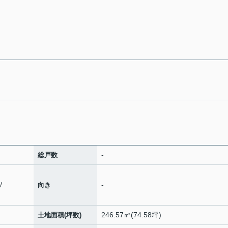
-
総戸数
/
-
向き
246.57㎡(74.58坪)
土地面積(坪数)