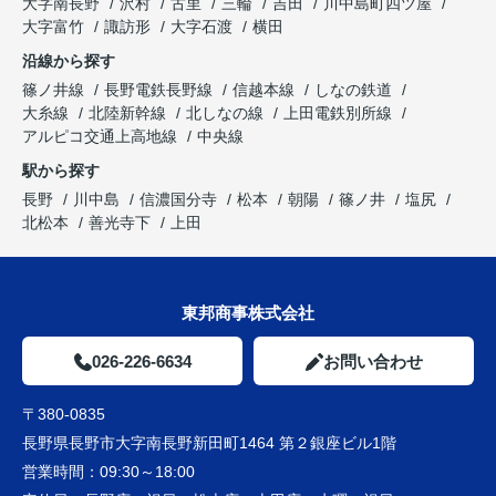
大字南長野
沢村
古里
三輪
吉田
川中島町四ツ屋
大字富竹
諏訪形
大字石渡
横田
沿線から探す
篠ノ井線
長野電鉄長野線
信越本線
しなの鉄道
大糸線
北陸新幹線
北しなの線
上田電鉄別所線
アルピコ交通上高地線
中央線
駅から探す
長野
川中島
信濃国分寺
松本
朝陽
篠ノ井
塩尻
北松本
善光寺下
上田
東邦商事株式会社
026-226-6634
お問い合わせ
〒380-0835
長野県長野市大字南長野新田町1464 第２銀座ビル1階
営業時間：
09:30～18:00