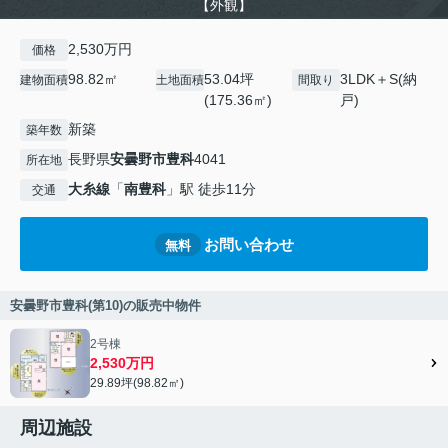
【外観】
2,530万円
価格
98.82㎡
53.04坪
3LDK＋S(納
建物面積
土地面積
間取り
(175.36㎡)
戸)
新築
築年数
長野県
安曇野市
豊科
4041
所在地
大糸線
「
南豊科
」駅 徒歩11分
交通
お問い合わせ
無料
安曇野市豊科(第10)の販売中物件
2号棟
2,530万円
29.89坪(98.82㎡)
周辺施設