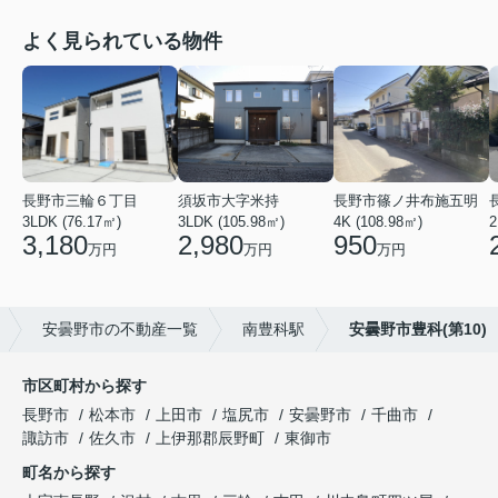
よく見られている物件
長野市三輪６丁目
須坂市大字米持
長野市篠ノ井布施五明
3LDK (76.17㎡)
3LDK (105.98㎡)
4K (108.98㎡)
2
3,180
2,980
950
万円
万円
万円
安曇野市の不動産一覧
南豊科駅
安曇野市豊科(第10)
市区町村から探す
長野市
松本市
上田市
塩尻市
安曇野市
千曲市
諏訪市
佐久市
上伊那郡辰野町
東御市
町名から探す