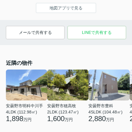
地図アプリで見る
メールで共有する
LINEで共有する
近隣の物件
安曇野市穂高牧
安曇野市豊科
安曇野市明科中川手
2LDK (123.47㎡)
4SLDK (104.48㎡)
4
4LDK (112.98㎡)
1,600
2,880
1,898
万円
万円
万円