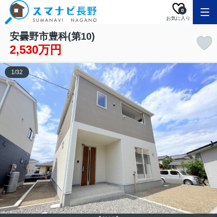
0
お気に入り
安曇野市豊科(第10)
2,530万円
1
/
32