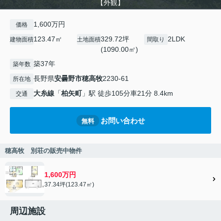
【外観】
1,600万円
価格
123.47㎡
329.72坪
2LDK
建物面積
土地面積
間取り
(1090.00㎡)
築37年
築年数
長野県
安曇野市
穂高牧
2230-61
所在地
大糸線
「
柏矢町
」駅 徒歩105分車21分 8.4km
交通
お問い合わせ
無料
穂高牧 別荘の販売中物件
1,600万円
37.34坪(123.47㎡)
周辺施設