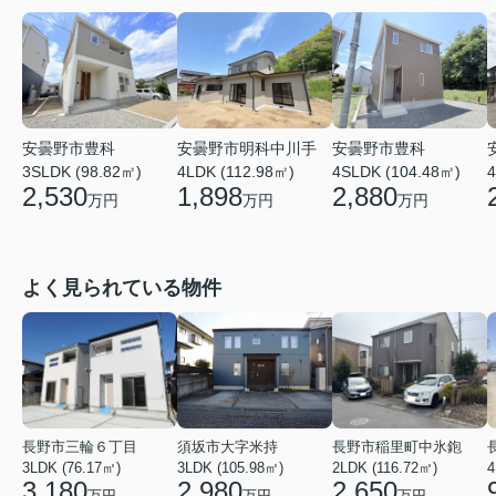
安曇野市豊科
安曇野市豊科
安曇野市明科中川手
3SLDK (98.82㎡)
4SLDK (104.48㎡)
4
4LDK (112.98㎡)
2,530
2,880
1,898
万円
万円
万円
よく見られている物件
長野市三輪６丁目
須坂市大字米持
長野市稲里町中氷鉋
3LDK (76.17㎡)
3LDK (105.98㎡)
2LDK (116.72㎡)
4
3,180
2,980
2,650
万円
万円
万円