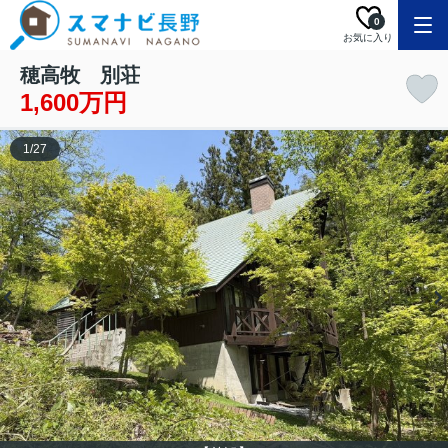
0
お気に入り
穂高牧 別荘
1,600万円
1
/
27