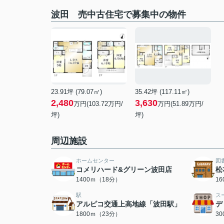
波田 売中古住宅で募集中の物件
23.91坪 (79.07㎡)
35.42坪 (117.11㎡)
2,480
3,630
万円(103.72万円/
万円(51.89万円/
坪)
坪)
周辺施設
ホームセンター
図
コメリハード&グリーン波田店
松
1400ｍ（18分）
1
駅
ス
アルピコ交通上高地線「波田駅」
デ
1800ｍ（23分）
3