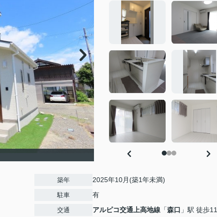
2025年10月(築1年未満)
築年
有
駐車
アルピコ交通上高地線
「
森口
」駅 徒歩1
交通