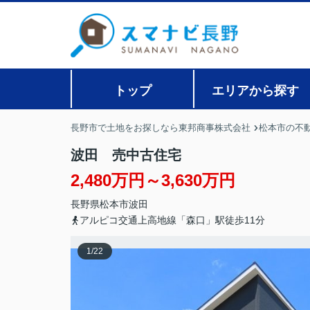
トップ
エリアから探す
長野市で土地をお探しなら東邦商事株式会社
松本市の不
波田 売中古住宅
2,480万円～3,630万円
長野県
松本市
波田
アルピコ交通上高地線「森口」駅徒歩11分
1
/
22