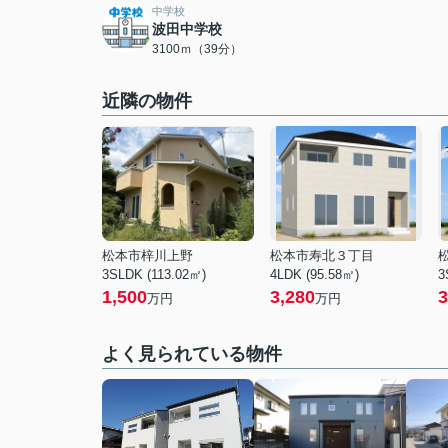
中学校
波田中学校
3100ｍ（39分）
近隣の物件
松本市梓川上野
松本市寿北３丁目
3SLDK (113.02㎡)
4LDK (95.58㎡)
3
1,500
3,280
3
万円
万円
よく見られている物件