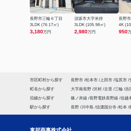
長野市三輪６丁目
須坂市大字米持
長野市
3LDK (76.17㎡)
3LDK (105.98㎡)
4K (1
3,180
2,980
950
万円
万円
市区町村から探す
長野市
松本市
上田市
塩尻市
町名から探す
大字南長野
沢村
古里
三輪
吉
沿線から探す
篠ノ井線
長野電鉄長野線
信越
駅から探す
長野
川中島
信濃国分寺
松本
東邦商事株式会社