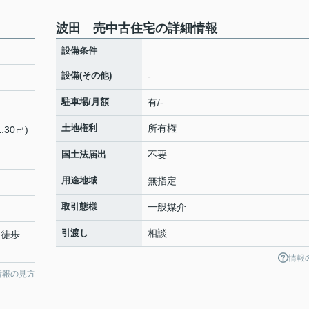
波田 売中古住宅の詳細情報
設備条件
設備(その他)
-
駐車場/月額
有/-
土地権利
所有権
.30㎡)
国土法届出
不要
用途地域
無指定
取引態様
一般媒介
引渡し
相談
 徒歩
情報
情報の見方