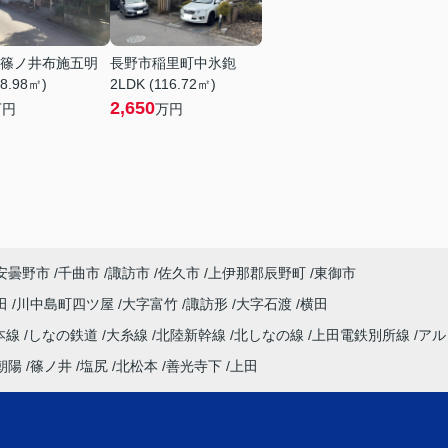
篠ノ井布施五明
長野市稲里町中氷鉋
08.98㎡)
2LDK (116.72㎡)
2,650
万円
万円
安曇野市
千曲市
諏訪市
佐久市
上伊那郡辰野町
東御市
田
川中島町四ツ屋
大字富竹
諏訪形
大字石渡
横田
本線
しなの鉄道
大糸線
北陸新幹線
北しなの線
上田電鉄別所線
アル
朝陽
篠ノ井
塩尻
北松本
善光寺下
上田