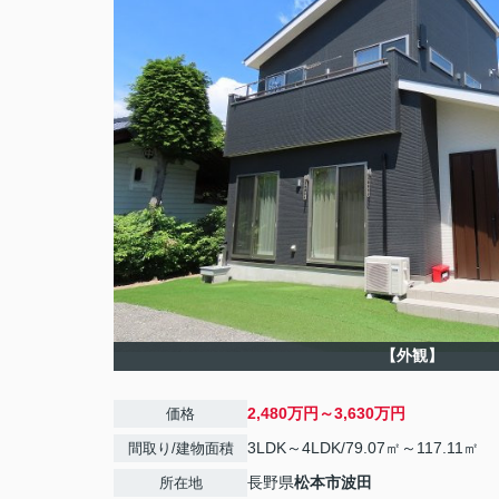
【外観】
2,480万円～3,630万円
価格
3LDK～4LDK/79.07㎡～117.11㎡
間取り/建物面積
長野県
松本市
波田
所在地