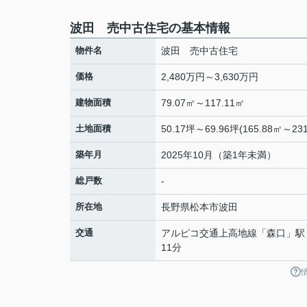
波田 売中古住宅の基本情報
物件名
波田 売中古住宅
価格
2,480万円～3,630万円
建物面積
79.07㎡～117.11㎡
土地面積
50.17坪～69.96坪(165.88㎡～231
築年月
2025年10月（築1年未満）
総戸数
-
所在地
長野県
松本市
波田
交通
アルピコ交通上高地線
「
森口
」駅
11分