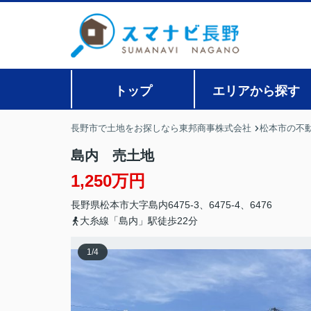
トップ
エリアから探す
長野市で土地をお探しなら東邦商事株式会社
松本市の不
島内 売土地
1,250万円
長野県
松本市
大字島内
6475-3、6475-4、6476
大糸線「島内」駅徒歩22分
1
/
4