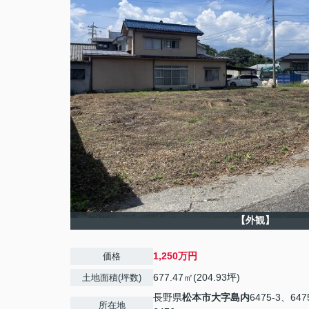
【外観】
1,250万円
価格
677.47㎡(204.93坪)
土地面積(坪数)
長野県
松本市
大字島内
6475-3、647
所在地