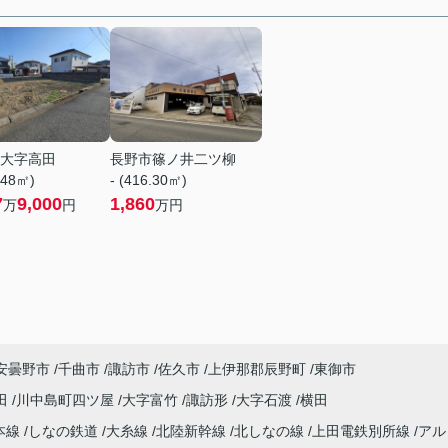
大字高田
長野市篠ノ井二ツ柳
.48㎡)
- (416.30㎡)
7
9,000
1,860
万
円
万円
安曇野市
千曲市
諏訪市
佐久市
上伊那郡辰野町
東御市
田
川中島町四ツ屋
大字富竹
諏訪形
大字石渡
横田
本線
しなの鉄道
大糸線
北陸新幹線
北しなの線
上田電鉄別所線
アル