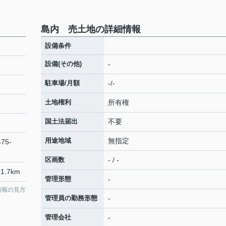
島内 売土地の詳細情報
設備条件
設備(その他)
-
駐車場/月額
-/-
土地権利
所有権
国土法届出
不要
用途地域
無指定
75-
区画数
- / -
1.7km
管理形態
-
情報の見方
管理員の勤務形態
-
管理会社
-