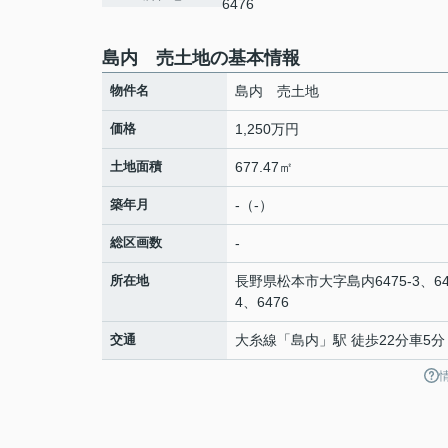
6476
島内 売土地の基本情報
物件名
島内 売土地
価格
1,250万円
土地面積
677.47㎡
築年月
-（-）
総区画数
-
所在地
長野県
松本市
大字島内
6475-3、64
4、6476
交通
大糸線
「
島内
」駅 徒歩22分車5分 