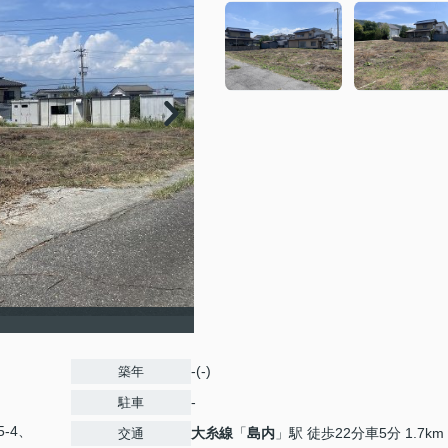
-(-)
築年
-
駐車
5-4、
大糸線
「
島内
」駅 徒歩22分車5分 1.7km
交通