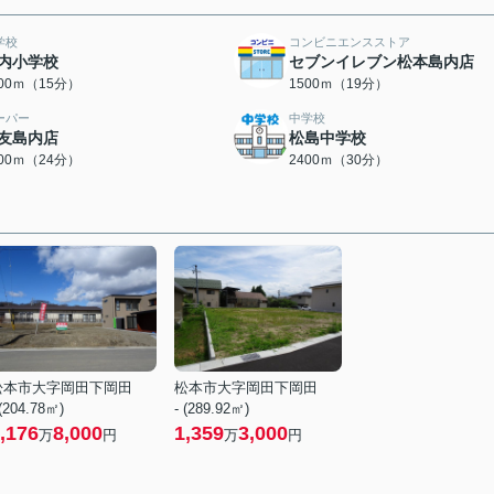
学校
コンビニエンスストア
内小学校
セブンイレブン松本島内店
200ｍ（15分）
1500ｍ（19分）
ーパー
中学校
友島内店
松島中学校
900ｍ（24分）
2400ｍ（30分）
松本市大字岡田下岡田
松本市大字岡田下岡田
 (204.78㎡)
- (289.92㎡)
,176
8,000
1,359
3,000
万
円
万
円