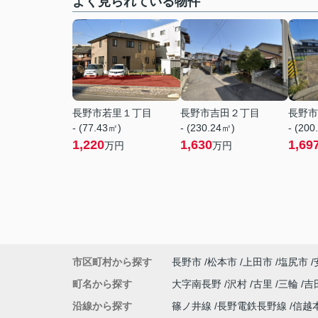
よく見られている物件
長野市若里１丁目
長野市吉田２丁目
長野市
- (77.43㎡)
- (230.24㎡)
- (200
1,220
1,630
1,69
万円
万円
市区町村から探す
長野市
松本市
上田市
塩尻市
町名から探す
大字南長野
沢村
古里
三輪
吉
沿線から探す
篠ノ井線
長野電鉄長野線
信越