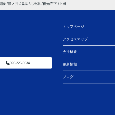
朝陽
篠ノ井
塩尻
北松本
善光寺下
上田
トップページ
アクセスマップ
日
会社概要
026-226-6634
更新情報
ブログ