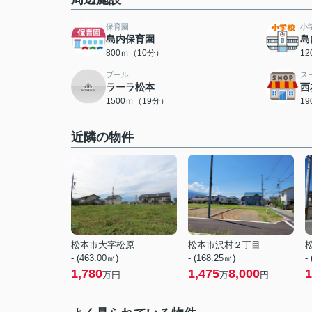
保育園
小
島内保育園
島
800ｍ（10分）
1
プール
ス
ラーラ松本
西
1500ｍ（19分）
1
近隣の物件
松本市大字松原
松本市沢村２丁目
- (463.00㎡)
- (168.25㎡)
-
1,780
1,475
8,000
1
万円
万
円