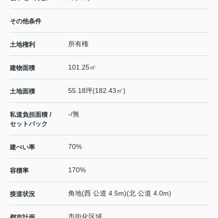
その他条件
所有権
土地権利
101.25㎡
建物面積
55.18坪(182.43㎡)
土地面積
-/無
私道負担面積 /
セットバック
70%
建ぺい率
170%
容積率
角地(西 公道 4.5m)(北 公道 4.0m)
接道状況
市街化区域
都市計画