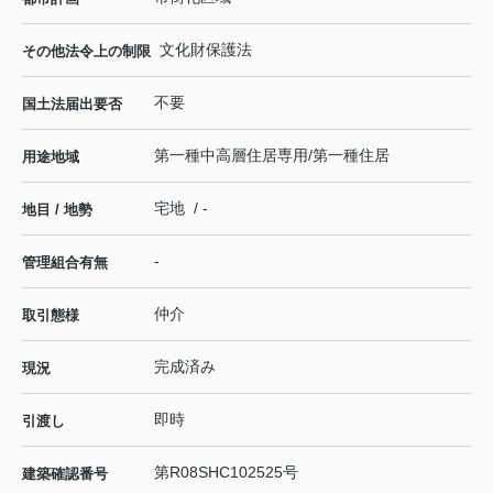
文化財保護法
その他法令上の制限
不要
国土法届出要否
第一種中高層住居専用/第一種住居
用途地域
宅地 / -
地目 / 地勢
-
管理組合有無
仲介
取引態様
完成済み
現況
即時
引渡し
第R08SHC102525号
建築確認番号