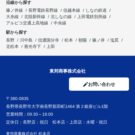
沿線から探す
篠ノ井線
長野電鉄長野線
信越本線
しなの鉄道
大糸線
北陸新幹線
北しなの線
上田電鉄別所線
アルピコ交通上高地線
中央線
駅から探す
長野
川中島
信濃国分寺
松本
朝陽
篠ノ井
塩尻
北松本
善光寺下
上田
東邦商事株式会社
お問い合わせ
〒380-0835
長野県長野市大字南長野新田町1464 第２銀座ビル1階
営業時間：
09:30～18:00
定休日：
長野店：祝日 松本店・上田店：水曜・祝日
東邦商事株式会社 松本店