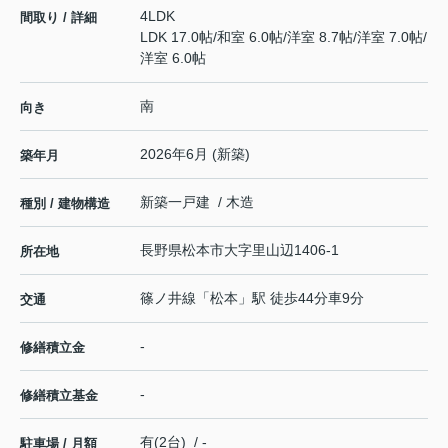
4LDK
間取り / 詳細
LDK 17.0帖
/
和室 6.0帖
/
洋室 8.7帖
/
洋室 7.0帖
/
洋室 6.0帖
南
向き
2026年6月 (新築)
築年月
新築一戸建 / 木造
種別 / 建物構造
長野県
松本市
大字里山辺
1406-1
所在地
篠ノ井線
「
松本
」駅 徒歩44分車9分
交通
-
修繕積立金
-
修繕積立基金
有(2台) / -
駐車場 / 月額