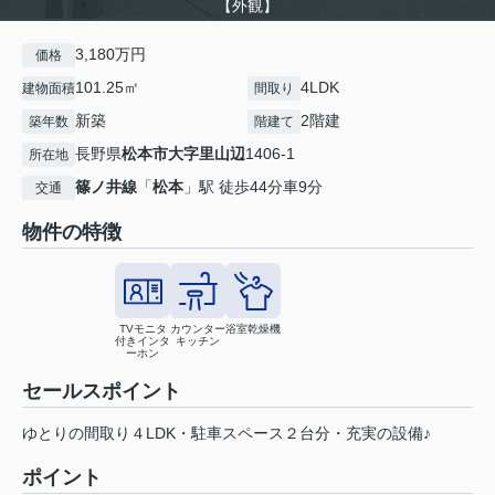
【外観】
3,180万円
価格
101.25㎡
4LDK
建物面積
間取り
新築
2階建
築年数
階建て
長野県
松本市
大字里山辺
1406-1
所在地
篠ノ井線
「
松本
」駅 徒歩44分車9分
交通
物件の特徴
TVモニタ
カウンター
浴室乾燥機
付きインタ
キッチン
ーホン
セールスポイント
ゆとりの間取り４LDK・駐車スペース２台分・充実の設備♪
ポイント