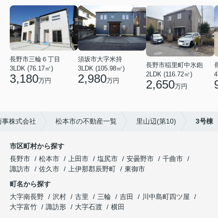
長野市三輪６丁目
須坂市大字米持
長野市稲里町中氷鉋
3LDK (76.17㎡)
3LDK (105.98㎡)
2LDK (116.72㎡)
4
3,180
2,980
万円
万円
2,650
万円
商事株式会社
松本市の不動産一覧
里山辺(第10)
3号棟
市区町村から探す
長野市
松本市
上田市
塩尻市
安曇野市
千曲市
諏訪市
佐久市
上伊那郡辰野町
東御市
町名から探す
大字南長野
沢村
古里
三輪
吉田
川中島町四ツ屋
大字富竹
諏訪形
大字石渡
横田