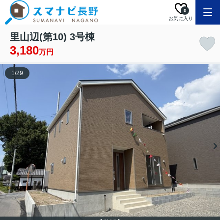
0
お気に入り
里山辺(第10) 3号棟
3,180
万円
1
/
29