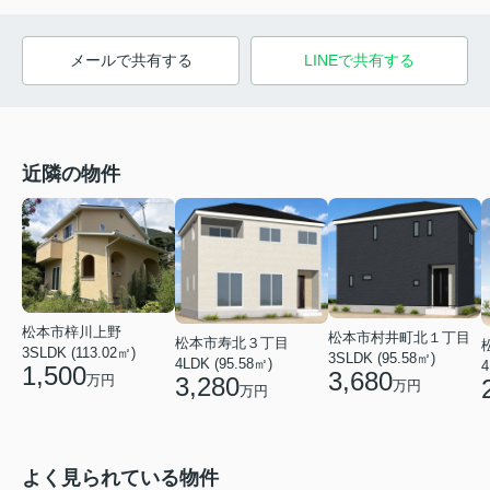
メールで共有する
LINEで共有する
近隣の物件
松本市梓川上野
松本市村井町北１丁目
松本市寿北３丁目
3SLDK (113.02㎡)
3SLDK (95.58㎡)
4LDK (95.58㎡)
4
1,500
3,680
3,280
万円
万円
万円
よく見られている物件