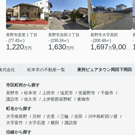
長野市若里１丁目
長野市吉田２丁目
長野市大字高田
- (77.43㎡)
- (230.24㎡)
- (200.48㎡)
-
1,220
1,630
1,697
9,000
万円
万円
万
円
株式会社
松本市の不動産一覧
東邦ピュアタウン岡田下岡田
市区町村から探す
長野市
松本市
上田市
塩尻市
安曇野市
千曲市
諏訪市
佐久市
上伊那郡辰野町
東御市
町名から探す
大字南長野
沢村
古里
三輪
吉田
川中島町四ツ屋
大字富竹
大字石渡
横田
諏訪形
沿線から探す