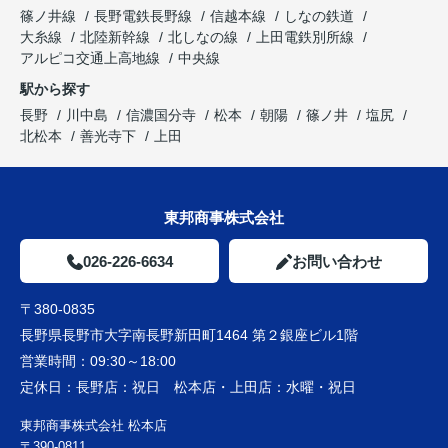
篠ノ井線
長野電鉄長野線
信越本線
しなの鉄道
大糸線
北陸新幹線
北しなの線
上田電鉄別所線
アルピコ交通上高地線
中央線
駅から探す
長野
川中島
信濃国分寺
松本
朝陽
篠ノ井
塩尻
北松本
善光寺下
上田
東邦商事株式会社
026-226-6634
お問い合わせ
〒380-0835
長野県長野市大字南長野新田町1464 第２銀座ビル1階
営業時間：
09:30～18:00
定休日：
長野店：祝日 松本店・上田店：水曜・祝日
東邦商事株式会社 松本店
〒390-0811