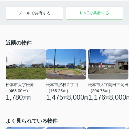
メールで共有する
LINEで共有する
近隣の物件
松本市大字松原
松本市沢村２丁目
松本市大字岡田下岡田
- (463.00㎡)
- (168.25㎡)
- (204.78㎡)
1,780
1,475
8,000
1,176
8,000
万円
万
円
万
よく見られている物件