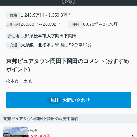
【外観】
1,245.9万円～1,359.3万円
価格
200.88㎡～289.92㎡
60.76坪～87.70坪
土地面積
坪数
長野県
松本市
大字岡田下岡田
所在地
大糸線
「
北松本
」駅 徒歩52分車12分
交通
東邦ピュアタウン岡田下岡田のコメント(おすすめ
ポイント)
松本市 土地
お問い合わせ
無料
東邦ピュアタウン岡田下岡田の販売中物件
7号地
1,245.9万円